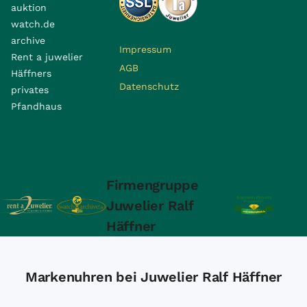
auktion
watch.de
archive
Impressum
Rent a juwelier
AGB
Häffners
Datenschutz
privates
Pfandhaus
Firmengruppe
Juwelier Ralf
Häffner
Markenuhren bei Juwelier Ralf Häffner