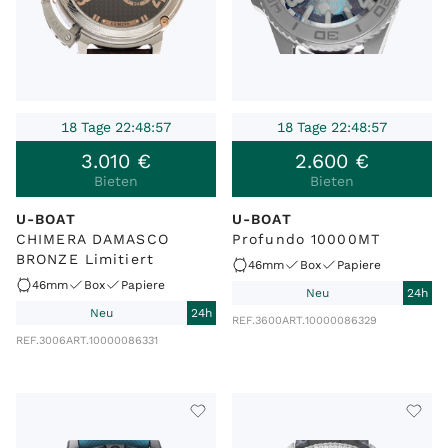
18 Tage 22:48:57
18 Tage 22:48:57
3
.
010
€
2
.
600
€
Bieten
Bieten
U-BOAT
U-BOAT
CHIMERA DAMASCO
Profundo 10000MT
BRONZE Limitiert
46mm
Box
Papiere
46mm
Box
Papiere
Neu
24h
Neu
24h
REF.
3600
ART.
10000086329
REF.
3006
ART.
10000086331