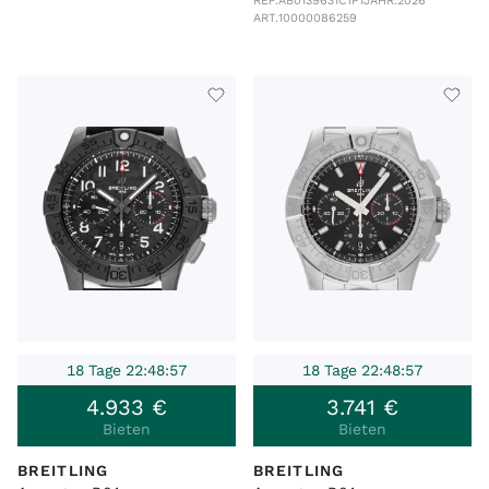
REF.
AB0139631C1P1
JAHR:
2026
ART.
10000086259
18 Tage 22:48:57
18 Tage 22:48:57
4
.
933
€
3
.
741
€
Bieten
Bieten
BREITLING
BREITLING