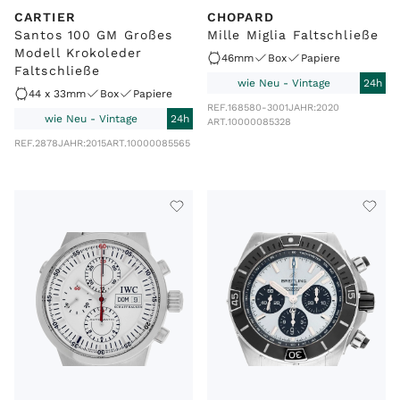
CARTIER
CHOPARD
Santos 100 GM Großes
Mille Miglia Faltschließe
Modell Krokoleder
46mm
Box
Papiere
Faltschließe
wie Neu - Vintage
24h
44 x 33mm
Box
Papiere
REF.
168580-3001
JAHR:
2020
wie Neu - Vintage
24h
ART.
10000085328
REF.
2878
JAHR:
2015
ART.
10000085565