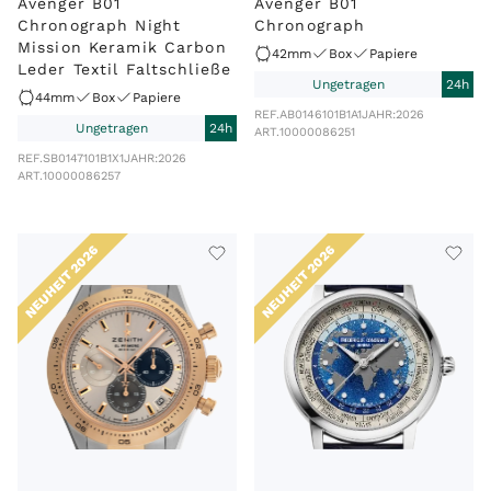
Avenger B01
Avenger B01
Chronograph Night
Chronograph
Mission Keramik Carbon
42mm
Box
Papiere
Leder Textil Faltschließe
Ungetragen
24h
44mm
Box
Papiere
REF.
AB0146101B1A1
JAHR:
2026
Ungetragen
24h
ART.
10000086251
REF.
SB0147101B1X1
JAHR:
2026
ART.
10000086257
NEUHEIT 2026
NEUHEIT 2026