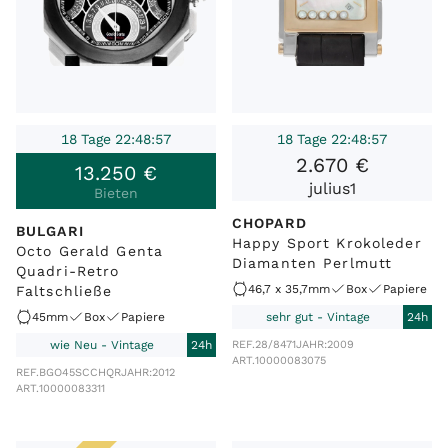
18 Tage 22:48:57
18 Tage 22:48:57
2
.
670
€
13
.
250
€
julius1
Bieten
CHOPARD
BULGARI
Happy Sport Krokoleder
Octo Gerald Genta
Diamanten Perlmutt
Quadri-Retro
46,7 x 35,7mm
Box
Papiere
Faltschließe
45mm
Box
Papiere
sehr gut - Vintage
24h
wie Neu - Vintage
24h
REF.
28/8471
JAHR:
2009
ART.
10000083075
REF.
BGO45SCCHQR
JAHR:
2012
ART.
10000083311