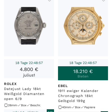
18 Tage 22:48:57
18 Tage 22:48:57
4
.
800
€
18
.
210
€
julius1
Bieten
ROLEX
EBEL
Datejust Lady 18kt
1911 ewiger Kalender
Weißgold Diamanten
Chronograph 18kt
open 6/9
Gelbgold 199g
26mm
Box
Beschr.
40mm
Box
Papiere