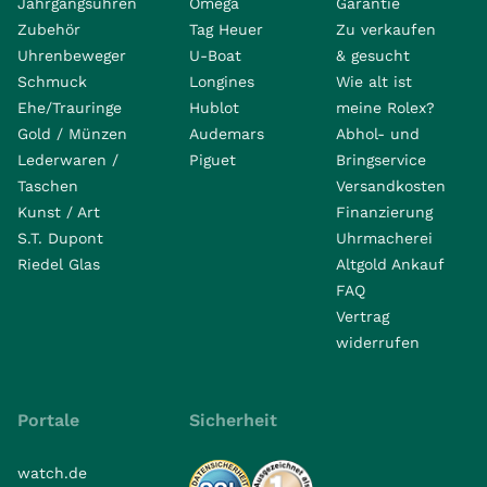
Jahrgangsuhren
Omega
Garantie
Zubehör
Tag Heuer
Zu verkaufen
Uhrenbeweger
U-Boat
& gesucht
Schmuck
Longines
Wie alt ist
Ehe/Trauringe
Hublot
meine Rolex?
Gold / Münzen
Audemars
Abhol- und
Lederwaren /
Piguet
Bringservice
Taschen
Versandkosten
Kunst / Art
Finanzierung
S.T. Dupont
Uhrmacherei
Riedel Glas
Altgold Ankauf
FAQ
Vertrag
widerrufen
Portale
Sicherheit
watch.de