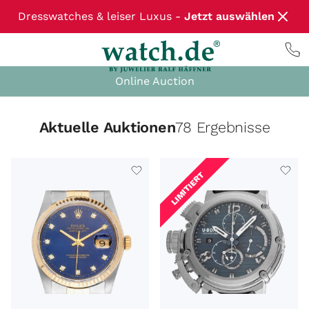
Dresswatches & leiser Luxus -
Jetzt auswählen
Online Auction
Aktuelle Auktionen
78 Ergebnisse
LIMITIERT