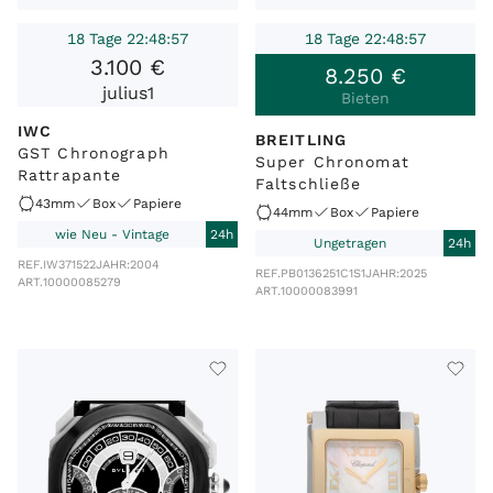
18 Tage 22:48:57
18 Tage 22:48:57
3
.
100
€
8
.
250
€
julius1
Bieten
IWC
BREITLING
GST Chronograph
Super Chronomat
Rattrapante
Faltschließe
43mm
Box
Papiere
44mm
Box
Papiere
wie Neu - Vintage
24h
Ungetragen
24h
REF.
IW371522
JAHR:
2004
REF.
PB0136251C1S1
JAHR:
2025
ART.
10000085279
ART.
10000083991