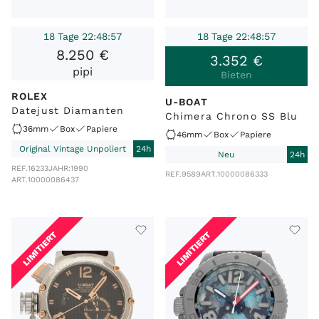
18 Tage 22:48:57
18 Tage 22:48:57
8
.
250
€
3
.
352
€
pipi
Bieten
ROLEX
U-BOAT
Datejust Diamanten
Chimera Chrono SS Blu
36mm
Box
Papiere
46mm
Box
Papiere
Original Vintage Unpoliert
24h
Neu
24h
REF.
16233
JAHR:
1990
REF.
9589
ART.
10000086333
ART.
10000086437
LIMITIERT
LIMITIERT