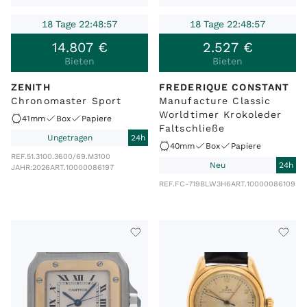
18 Tage 22:48:57
18 Tage 22:48:57
14
.
807
€
2
.
527
€
Bieten
Bieten
ZENITH
FREDERIQUE CONSTANT
Chronomaster Sport
Manufacture Classic
Worldtimer Krokoleder
41mm
Box
Papiere
Faltschließe
Ungetragen
24h
40mm
Box
Papiere
REF.
51.3100.3600/69.M3100
Neu
24h
JAHR:
2026
ART.
10000086197
REF.
FC-719BLW3H6
ART.
10000086109