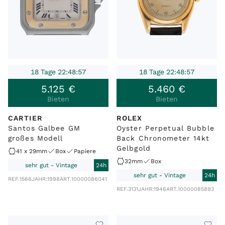
18 Tage 22:48:57
18 Tage 22:48:57
5
.
125
€
5
.
460
€
Bieten
Bieten
CARTIER
ROLEX
Santos Galbee GM
Oyster Perpetual Bubble
großes Modell
Back Chronometer 14kt
Gelbgold
41 x 29mm
Box
Papiere
32mm
Box
sehr gut - Vintage
24h
sehr gut - Vintage
24h
REF.
1566
JAHR:
1998
ART.
10000086041
REF.
3131
JAHR:
1946
ART.
10000085893