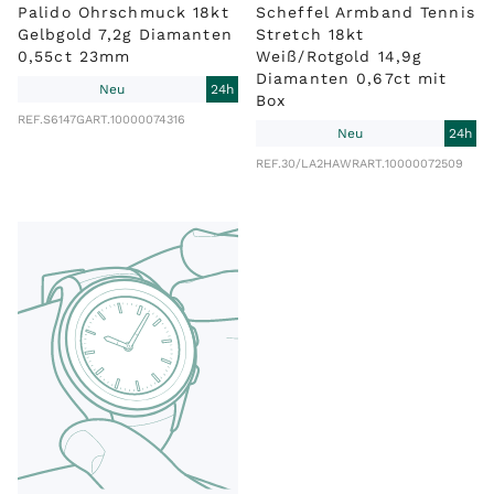
Palido Ohrschmuck 18kt
Scheffel Armband Tennis
Gelbgold 7,2g Diamanten
Stretch 18kt
0,55ct 23mm
Weiß/Rotgold 14,9g
Diamanten 0,67ct mit
Neu
24h
Box
REF.
S6147G
ART.
10000074316
Neu
24h
REF.
30/LA2HAWR
ART.
10000072509