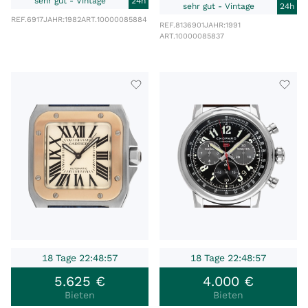
sehr gut - Vintage
24h
sehr gut - Vintage
24h
REF.
6917
JAHR:
1982
ART.
10000085884
REF.
8136901
JAHR:
1991
ART.
10000085837
18 Tage 22:48:57
18 Tage 22:48:57
5
.
625
€
4
.
000
€
Bieten
Bieten