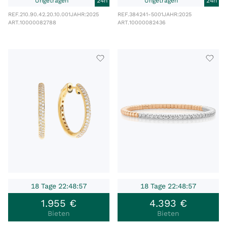
Ungetragen
24h
Ungetragen
24h
REF.
210.90.42.20.10.001
JAHR:
2025
REF.
384241-5001
JAHR:
2025
ART.
10000082788
ART.
10000082436
18 Tage 22:48:57
18 Tage 22:48:57
1
.
955
€
4
.
393
€
Bieten
Bieten