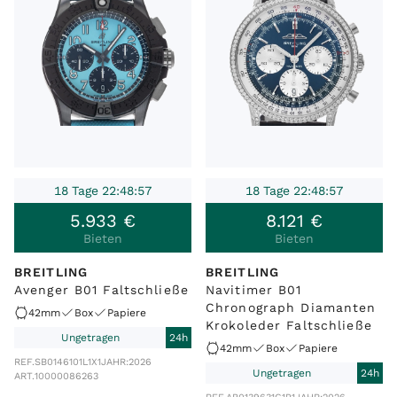
18 Tage 22:48:57
18 Tage 22:48:57
5
.
933
€
8
.
121
€
Bieten
Bieten
BREITLING
BREITLING
Avenger B01 Faltschließe
Navitimer B01
Chronograph Diamanten
42mm
Box
Papiere
Krokoleder Faltschließe
Ungetragen
24h
42mm
Box
Papiere
REF.
SB0146101L1X1
JAHR:
2026
Ungetragen
24h
ART.
10000086263