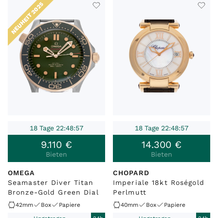
NEUHEIT 2025
18 Tage 22:48:57
18 Tage 22:48:57
9
.
110
€
14
.
300
€
Bieten
Bieten
OMEGA
CHOPARD
Seamaster Diver Titan
Imperiale 18kt Roségold
Bronze-Gold Green Dial
Perlmutt
42mm
Box
Papiere
40mm
Box
Papiere