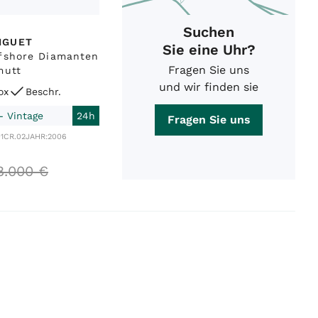
Suchen
IGUET
Sie eine Uhr?
ffshore Diamanten
Fragen Sie uns
mutt
und wir finden sie
ox
Beschr.
- Vintage
24h
Fragen Sie uns
01CR.02
JAHR:
2006
8
.
000
€