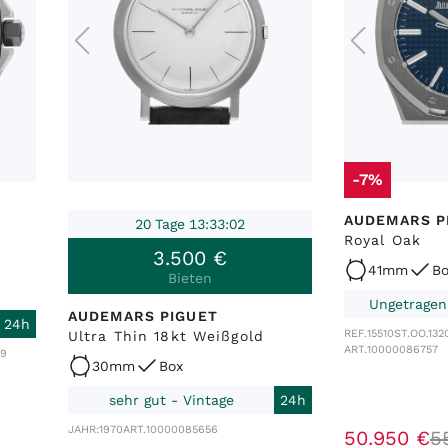
-7%
AUDEMARS P
20 Tage 13:33:02
Royal Oak
3
.
500
€
41mm
Bo
Bieten
Ungetragen
AUDEMARS PIGUET
24h
REF.
15510ST.OO.132
Ultra Thin 18kt Weißgold
ART.
10000086757
19
30mm
Box
sehr gut - Vintage
24h
JAHR:
1970
ART.
10000085656
50
.
950
€
5