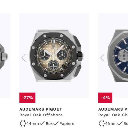
-27%
-4%
AUDEMARS PIGUET
AUDEMARS P
Royal Oak Offshore
Royal Oak C
44mm
Box
Papiere
41mm
Bo