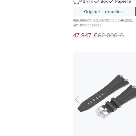
43mm
Box
Papiere
Original - unpoliert
REF.
15600TI.OO.A343CA.01
JAHR:
2022
ART.
10000085395
47
.
947
€
62
.
000
€