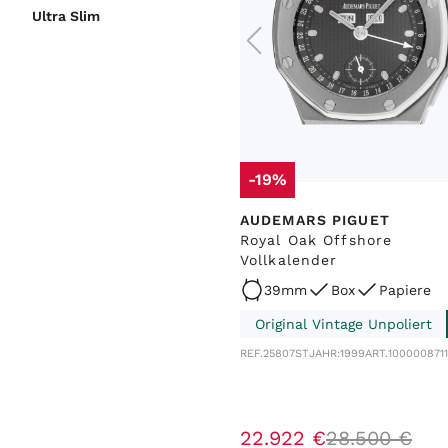
Ultra Slim
-19%
AUDEMARS PIGUET
Royal Oak Offshore
Vollkalender
39mm
Box
Papiere
Original Vintage Unpoliert
REF.
25807ST
JAHR:
1999
ART.
100000871
22
.
922
€
28
.
500
€