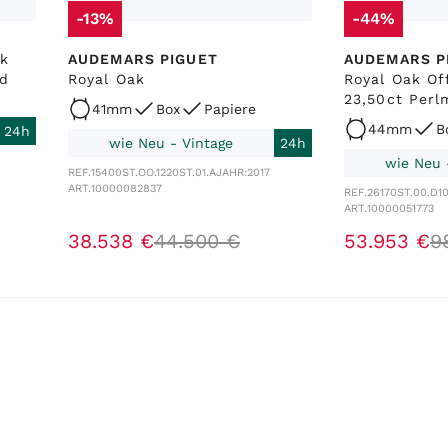
-13%
-44%
ak
AUDEMARS PIGUET
AUDEMARS P
d
Royal Oak
Royal Oak O
23,50ct Perl
41mm
Box
Papiere
44mm
B
24h
wie Neu - Vintage
24h
wie Neu 
REF.
15400ST.OO.1220ST.01.A
JAHR:
2017
ART.
10000082837
REF.
26170ST.00.D1
ART.
10000051773
38
.
538
€
44
.
500
€
53
.
953
€
9