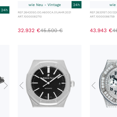
wie Neu - Vintage
24h
wie
24h
REF.
26420SO.OO.A600CA.01
JAHR:
2021
REF.
26331ST.OO.122
ART.
10000082710
ART.
10000086759
32
.
932
€
45
.
500
€
43
.
943
€
4