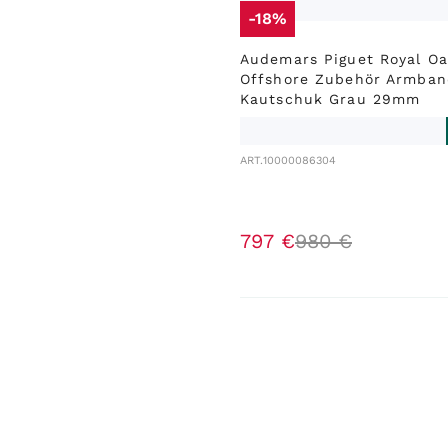
-18%
Audemars Piguet Royal O
Offshore Zubehör Armban
Kautschuk Grau 29mm
ART.
10000086304
797
€
980
€