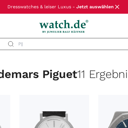
Dresswatches & leiser Luxus -
Jetzt auswählen
P
demars Piguet
11 Ergebn
MARKE
MODEL
ZUSTAND
WERK