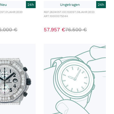
 Neu
24h
Ungetragen
24h
0ST.01
JAHR:
2020
REF.
26240ST.OO.1320ST.08
JAHR:
2023
ART.
10000075044
6
.
000
€
57
.
957
€
76
.
500
€