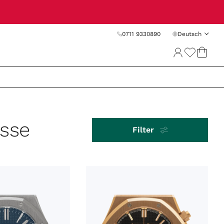
0711 9330890
Deutsch
isse
Filter
PREIS
SORTIEREN