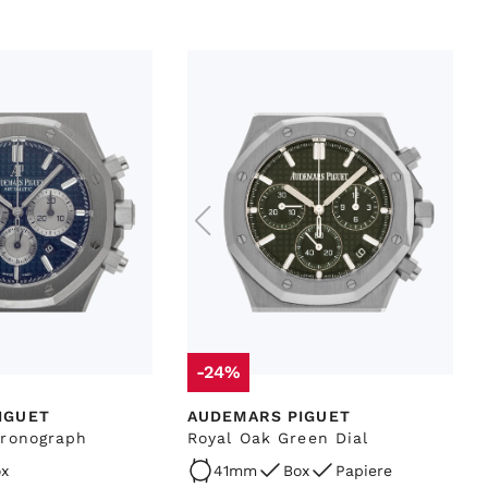
-24%
IGUET
AUDEMARS PIGUET
hronograph
Royal Oak Green Dial
x
41mm
Box
Papiere