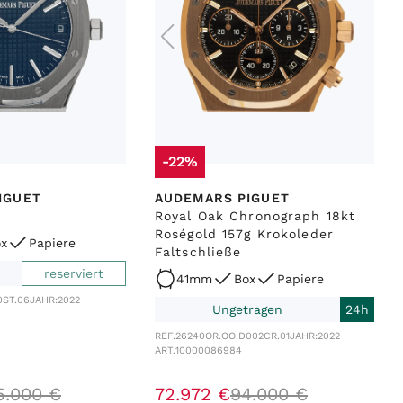
-22%
IGUET
AUDEMARS PIGUET
Royal Oak Chronograph 18kt
Roségold 157g Krokoleder
x
Papiere
Faltschließe
reserviert
41mm
Box
Papiere
0ST.06
JAHR:
2022
Ungetragen
24h
REF.
26240OR.OO.D002CR.01
JAHR:
2022
ART.
10000086984
5
.
000
€
72
.
972
€
94
.
000
€