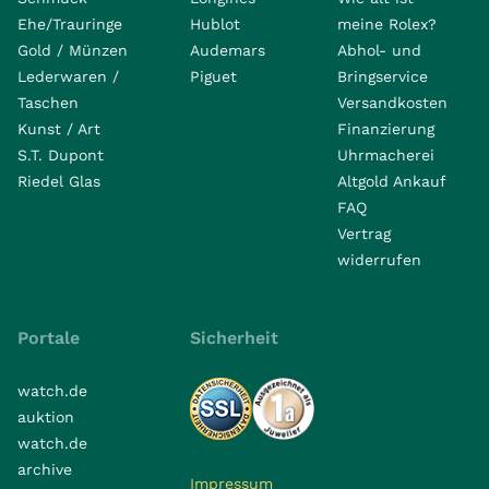
Ehe/Trauringe
Hublot
meine Rolex?
Gold / Münzen
Audemars
Abhol- und
Lederwaren /
Piguet
Bringservice
Taschen
Versandkosten
Kunst / Art
Finanzierung
S.T. Dupont
Uhrmacherei
Riedel Glas
Altgold Ankauf
FAQ
Vertrag
widerrufen
Portale
Sicherheit
watch.de
auktion
watch.de
archive
Impressum