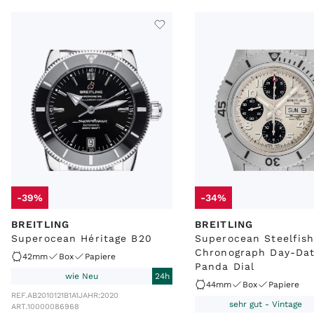
-39%
-34%
BREITLING
BREITLING
Superocean Héritage B20
Superocean Steelfis
Chronograph Day-Da
42mm
Box
Papiere
Panda Dial
wie Neu
24h
44mm
Box
Papiere
REF.
AB2010121B1A1
JAHR:
2020
sehr gut - Vintage
ART.
10000086968