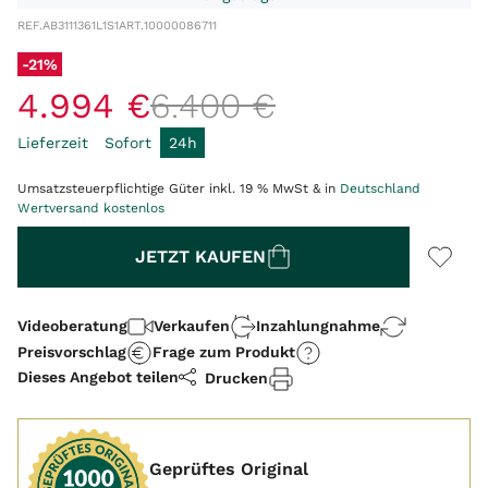
REF.
AB3111361L1S1
ART.
10000086711
-21%
4
.
994
€
6
.
400
€
Lieferzeit
Sofort
24h
Umsatzsteuerpflichtige Güter inkl. 19 % MwSt & in
Deutschland
Wertversand kostenlos
Menge
JETZT KAUFEN
Videoberatung
Verkaufen
Inzahlungnahme
Preisvorschlag
Frage zum Produkt
Dieses Angebot teilen
Drucken
Geprüftes Original