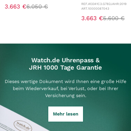
REF.
A13341C3.G782
JAHR:
2019
3
.
663
€
6
.
050
€
ART.
10000087043
3
.
663
€
5
.
600
€
Watch.de Uhrenpass &
JRH 1000 Tage Garantie
Dieses wertige Dokument wird Ihnen eine große Hilfe
beim Wiederverkauf, bei Verlust, oder bei Ihrer
Versicherung sein.
Mehr lesen