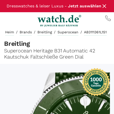
Dresswatches & leiser Luxus -
Jetzt auswählen
Heim
/
Brands
/
Breitling
/
Superocean
/
AB3111361L1S1
Breitling
Superocean Heritage B31 Automatic 42
Kautschuk Faltschließe Green Dial