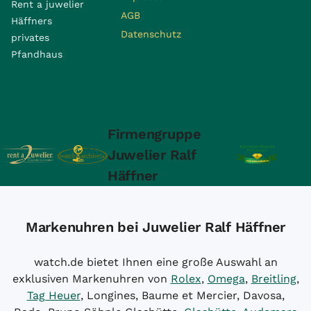
Rent a juwelier
AGB
Häffners
Datenschutz
privates
Pfandhaus
Firmengruppe
Juwelier Ralf
Häffner
Markenuhren bei Juwelier Ralf Häffner
watch.de bietet Ihnen eine große Auswahl an
exklusiven Markenuhren von
Rolex
,
Omega
,
Breitling
,
Tag Heuer
, Longines, Baume et Mercier, Davosa,