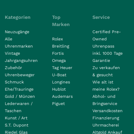
Kategorien
Top
Service
Marken
Neuzugänge
Certified Pre-
Alle
Rolex
Owned
Uhrenmarken
Breitling
Uhrenpass
Vintage
Fortis
inkl. 1000 Tage
Jahrgangsuhren
Omega
Garantie
Zubehör
Tag Heuer
Zu verkaufen
Uhrenbeweger
U-Boat
& gesucht
Schmuck
Longines
Wie alt ist
Ehe/Trauringe
Hublot
meine Rolex?
Gold / Münzen
Audemars
Abhol- und
Lederwaren /
Piguet
Bringservice
Taschen
Versandkosten
Kunst / Art
Finanzierung
S.T. Dupont
Uhrmacherei
Riedel Glas
Altgold Ankauf