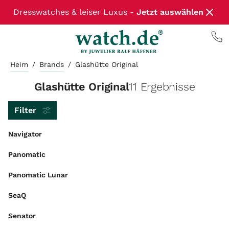
Dresswatches & leiser Luxus -
Jetzt auswählen
Heim
/
Brands
/
Glashütte Original
Glashütte Original
11 Ergebnisse
Filter
Navigator
Panomatic
Panomatic Lunar
SeaQ
Senator