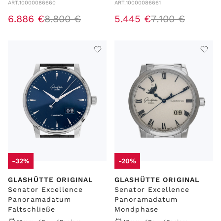
ART.
10000086660
ART.
10000086661
6
.
886
€
8
.
800
€
5
.
445
€
7
.
100
€
-32%
-20%
GLASHÜTTE ORIGINAL
GLASHÜTTE ORIGINAL
Senator Excellence
Senator Excellence
Panoramadatum
Panoramadatum
Faltschließe
Mondphase