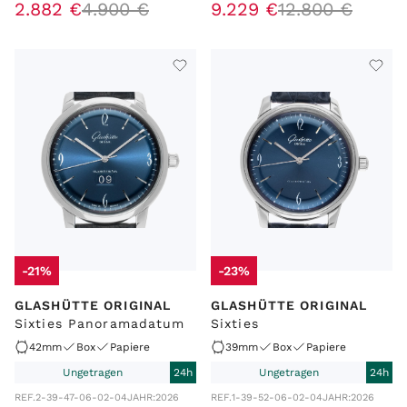
2
.
882
€
4
.
900
€
9
.
229
€
12
.
800
€
-21%
-23%
GLASHÜTTE ORIGINAL
GLASHÜTTE ORIGINAL
Sixties Panoramadatum
Sixties
42mm
Box
Papiere
39mm
Box
Papiere
Ungetragen
24h
Ungetragen
24h
REF.
2-39-47-06-02-04
JAHR:
2026
REF.
1-39-52-06-02-04
JAHR:
2026