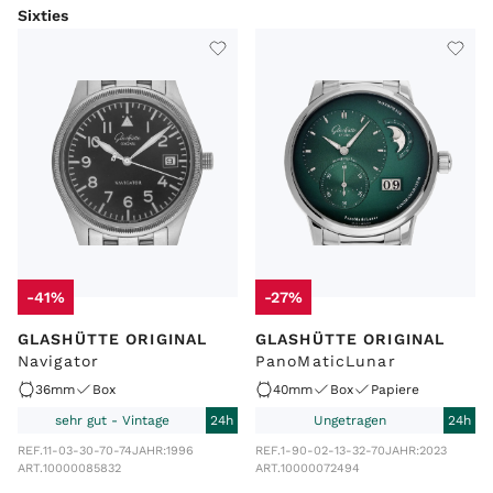
Sixties
ARTIKELART
MARKE
MODEL
LIEFERZEIT
ZUSTAND
WERK
-41%
-27%
GLASHÜTTE ORIGINAL
GLASHÜTTE ORIGINAL
Navigator
PanoMaticLunar
36mm
Box
40mm
Box
Papiere
sehr gut - Vintage
24h
Ungetragen
24h
REF.
11-03-30-70-74
JAHR:
1996
REF.
1-90-02-13-32-70
JAHR:
2023
ART.
10000085832
ART.
10000072494