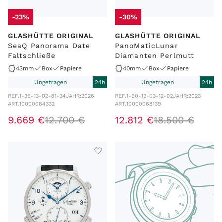
-23%
-30%
GLASHÜTTE ORIGINAL
GLASHÜTTE ORIGINAL
SeaQ Panorama Date
PanoMaticLunar
Faltschließe
Diamanten Perlmutt
43mm
Box
Papiere
40mm
Box
Papiere
Ungetragen
24h
Ungetragen
24h
REF.
1-36-13-02-81-34
JAHR:
2026
REF.
1-90-12-03-12-02
JAHR:
2023
ART.
10000084332
ART.
10000068139
9
.
669
€
12
.
700
€
12
.
812
€
18
.
500
€