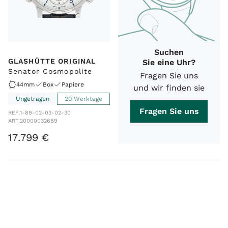
Suchen
GLASHÜTTE ORIGINAL
Sie eine Uhr?
Senator Cosmopolite
Fragen Sie uns
44mm
Box
Papiere
und wir finden sie
Ungetragen
20 Werktage
Fragen Sie uns
REF.
1-89-02-03-02-30
ART.
20000032689
17
.
799
€