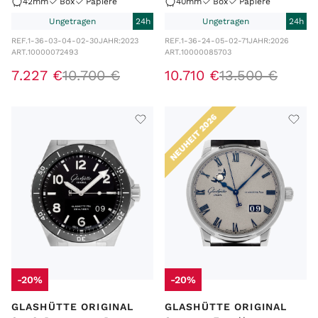
42mm
Box
Papiere
40mm
Box
Papiere
Ungetragen
24h
Ungetragen
24h
REF.
1-36-03-04-02-30
JAHR:
2023
REF.
1-36-24-05-02-71
JAHR:
2026
ART.
10000072493
ART.
10000085703
7
.
227
€
10
.
700
€
10
.
710
€
13
.
500
€
NEUHEIT 2026
-20%
-20%
GLASHÜTTE ORIGINAL
GLASHÜTTE ORIGINAL