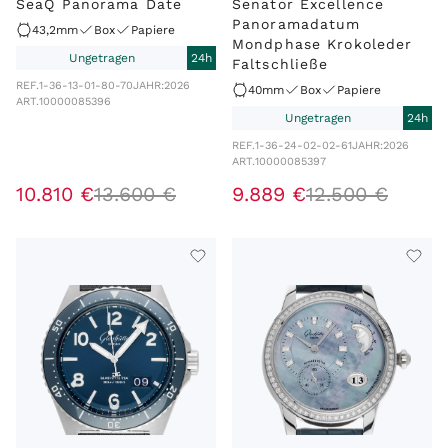
SeaQ Panorama Date
Senator Excellence
Panoramadatum
43,2mm
Box
Papiere
Mondphase Krokoleder
Ungetragen
24h
Faltschließe
REF.
1-36-13-01-80-70
JAHR:
2026
40mm
Box
Papiere
ART.
10000085396
Ungetragen
24h
REF.
1-36-24-02-02-61
JAHR:
2026
ART.
10000085397
10
.
810
€
13
.
600
€
9
.
889
€
12
.
500
€