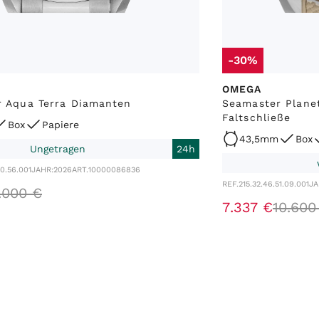
-30%
OMEGA
 Aqua Terra Diamanten
Seamaster Plane
Faltschließe
Box
Papiere
43,5mm
Box
Ungetragen
24h
20.56.001
JAHR:
2026
ART.
10000086836
REF.
215.32.46.51.09.001
JA
.
000
€
7
.
337
€
10
.
600