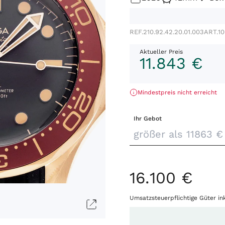
REF.
210.92.42.20.01.003
ART.
1
Aktueller Preis
11
.
843
€
Mindestpreis nicht erreicht
Ihr Gebot
16
.
100
€
Umsatzsteuerpflichtige Güter in
Menge