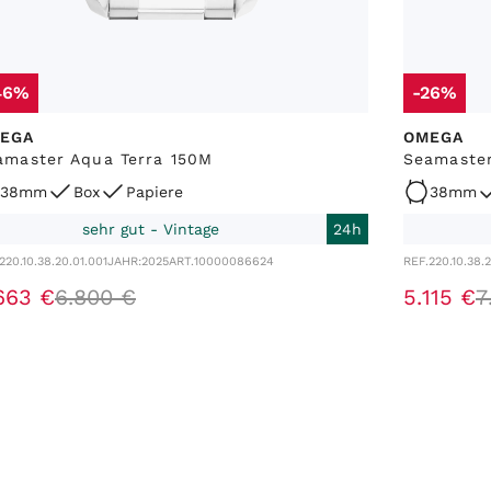
46%
-26%
EGA
OMEGA
amaster Aqua Terra 150M
Seamaster
38mm
Box
Papiere
38mm
sehr gut - Vintage
24h
220.10.38.20.01.001
JAHR:
2025
ART.
10000086624
REF.
220.10.38.
663
€
6
.
800
€
5
.
115
€
7