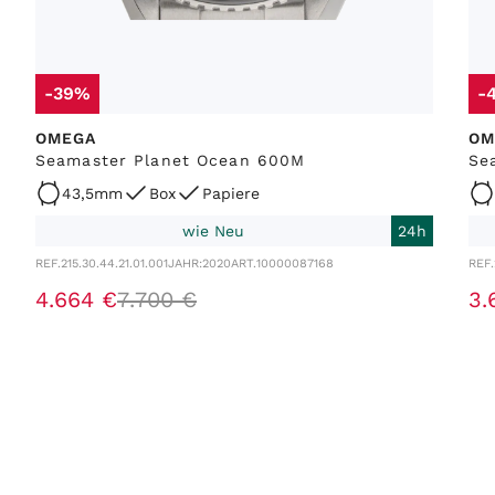
-39%
-
OMEGA
OM
Seamaster Planet Ocean 600M
Se
43,5mm
Box
Papiere
wie Neu
24h
REF.
215.30.44.21.01.001
JAHR:
2020
ART.
10000087168
REF.
4
.
664
€
7
.
700
€
3
.