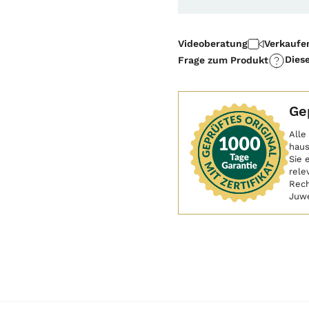
Videoberatung
Verkaufe
Dies
Frage zum Produkt
Ge
Alle
haus
Sie 
rele
Rech
Juwe