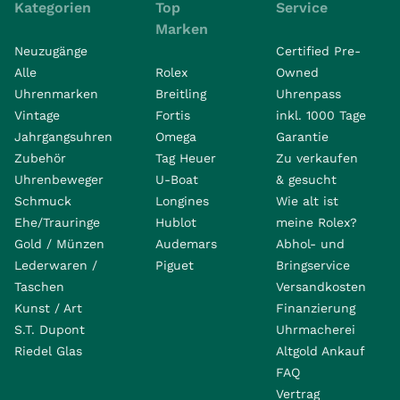
Kategorien
Top
Service
Marken
Neuzugänge
Certified Pre-
Alle
Rolex
Owned
Uhrenmarken
Breitling
Uhrenpass
Vintage
Fortis
inkl. 1000 Tage
Jahrgangsuhren
Omega
Garantie
Zubehör
Tag Heuer
Zu verkaufen
Uhrenbeweger
U-Boat
& gesucht
Schmuck
Longines
Wie alt ist
Ehe/Trauringe
Hublot
meine Rolex?
Gold / Münzen
Audemars
Abhol- und
Lederwaren /
Piguet
Bringservice
Taschen
Versandkosten
Kunst / Art
Finanzierung
S.T. Dupont
Uhrmacherei
Riedel Glas
Altgold Ankauf
FAQ
Vertrag