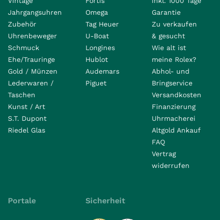
Vintage
Fortis
inkl. 1000 Tage
Jahrgangsuhren
Omega
Garantie
Zubehör
Tag Heuer
Zu verkaufen
Uhrenbeweger
U-Boat
& gesucht
Schmuck
Longines
Wie alt ist
Ehe/Trauringe
Hublot
meine Rolex?
Gold / Münzen
Audemars
Abhol- und
Lederwaren /
Piguet
Bringservice
Taschen
Versandkosten
Kunst / Art
Finanzierung
S.T. Dupont
Uhrmacherei
Riedel Glas
Altgold Ankauf
FAQ
Vertrag
widerrufen
Portale
Sicherheit