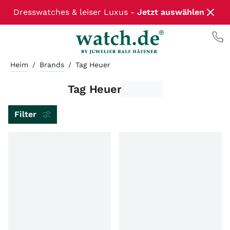
Dresswatches & leiser Luxus -
Jetzt auswählen
Heim
/
Brands
/
Tag Heuer
Tag Heuer
Filter
ARTIKELART
MARKE
MODEL
LIEFERZEIT
ZUSTAND
WERK