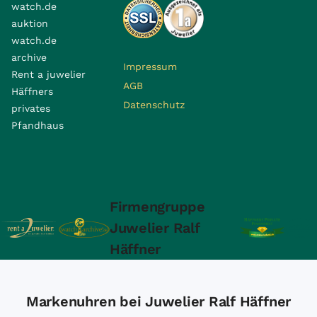
watch.de
auktion
watch.de
archive
Impressum
Rent a juwelier
AGB
Häffners
Datenschutz
privates
Pfandhaus
Firmengruppe
Juwelier Ralf
Häffner
Markenuhren bei Juwelier Ralf Häffner