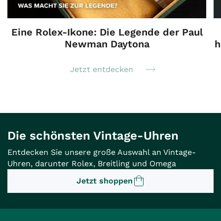
Eine Rolex-Ikone: Die Legende der Paul
Newman Daytona
h
Jetzt entdecken
Die schönsten Vintage-Uhren
Entdecken Sie unsere große Auswahl an Vintage-
Uhren, darunter Rolex, Breitling und Omega
Jetzt shoppen