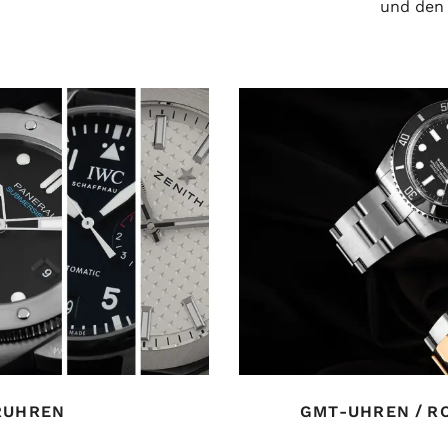
?
und den 
/
RUHREN
GMT-UHREN
R