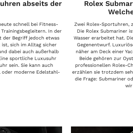
tuhren abseits der
Rolex Submari
Welche
eute schnell bei Fitness-
Zwei Rolex-Sportuhren, z
Trainingsbegleitern. In der
Die Rolex Submariner ist
der Begriff jedoch etwas
Wasser erarbeitet hat. Di
ist, sich im Alltag sicher
Gegenentwurf. Luxuriöse
t und dabei auch außerhalb
näher am Deck einer Yach
Eine sportliche Luxusuhr
Beide gehören zur Oyst
hr sein. Sie kann auch
professionellen Rolex-C
l oder moderne Edelstahl-
erzählen sie trotzdem seh
die Frage: Submariner o
wir