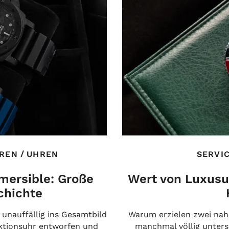
/
REN
UHREN
SERVI
mersible: Große
Wert von Luxusuh
chichte
h unauffällig ins Gesamtbild
Warum erzielen zwei nah
nktionsuhr entworfen und
manchmal völlig untersc