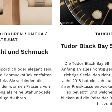
/
/
OLDUHREN
OMEGA
TAUCH
ATEJUST
Tudor Black Bay 
tahl und Schmuck
Die Tudor Black Bay 58 i
ortlich oder elegant sein.
Anfang an alles richtig g
nd Schmuckstück entfalten
richtige Seele, den richt
eiz. Sie verbinden die
Jahr 2018 hat sie sich zu
it der warmen Präsenz von
ihrer Preisklasse entwic
ng als reine Stahlmodelle,
so beliebt? Und welche 
Vollgold-Uhren.
blicken auf die Reise der 
bis zu 