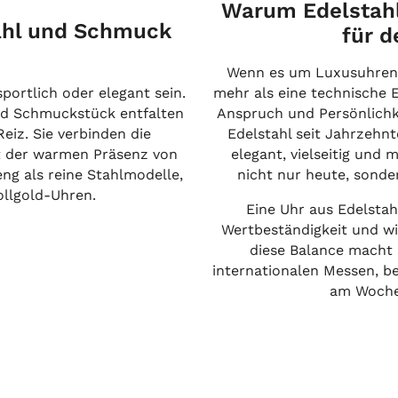
Warum Edelstahl
tahl und Schmuck
für d
Wenn es um Luxusuhren g
ortlich oder elegant sein.
mehr als eine technische E
nd Schmuckstück entfalten
Anspruch und Persönlichke
eiz. Sie verbinden die
Edelstahl seit Jahrzehnte
it der warmen Präsenz von
elegant, vielseitig und 
ng als reine Stahlmodelle,
nicht nur heute, sonde
Vollgold-Uhren.
Eine Uhr aus Edelstahl
Wertbeständigkeit und wi
diese Balance macht s
internationalen Messen, b
am Wochen