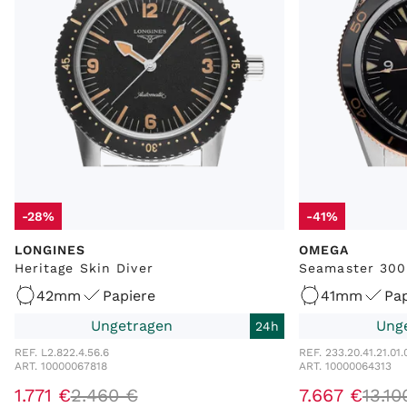
-28%
-41%
LONGINES
OMEGA
Heritage Skin Diver
Seamaster 300
42mm
Papiere
41mm
Pap
Ungetragen
Ung
24h
REF. L2.822.4.56.6
REF. 233.20.41.21.01.
ART. 10000067818
ART. 10000064313
1.771 €
2.460 €
7.667 €
13.10