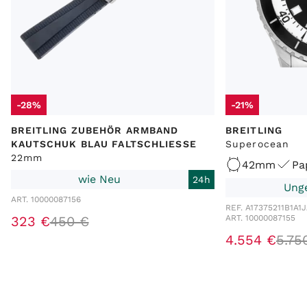
-28%
-21%
BREITLING ZUBEHÖR ARMBAND
BREITLING
KAUTSCHUK BLAU FALTSCHLIESSE
Superocean
22mm
42mm
Pa
wie Neu
24h
Ung
ART. 10000087156
REF. A17375211B1A1
J
323 €
450 €
ART. 10000087155
4.554 €
5.75