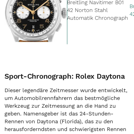
Breitling Navitimer B01
B
42 Norton Stahl
4
Automatik Chronograph
Sport-Chronograph: Rolex Daytona
Dieser legendäre Zeitmesser wurde entwickelt,
um Automobil­rennfahrern das bestmögliche
Werkzeug zur Zeitmessung an die Hand zu
geben. Namensgeber ist das 24-Stunden-
Rennen von Daytona (Florida), das zu den
herausforderndsten und schwierigsten Rennen