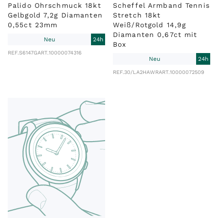
Palido Ohrschmuck 18kt
Scheffel Armband Tennis
Gelbgold 7,2g Diamanten
Stretch 18kt
0,55ct 23mm
Weiß/Rotgold 14,9g
Diamanten 0,67ct mit
Neu
24h
Box
REF.
S6147G
ART.
10000074316
Neu
24h
REF.
30/LA2HAWR
ART.
10000072509