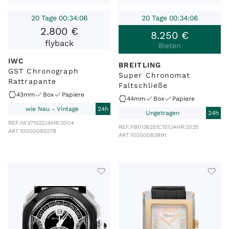
20 Tage 00:34:06
20 Tage 00:34:06
2
.
800
€
8
.
250
€
flyback
Bieten
IWC
BREITLING
GST Chronograph
Super Chronomat
Rattrapante
Faltschließe
43mm
Box
Papiere
44mm
Box
Papiere
wie Neu - Vintage
24h
Ungetragen
24h
REF.
IW371522
JAHR:
2004
REF.
PB0136251C1S1
JAHR:
2025
ART.
10000085279
ART.
10000083991