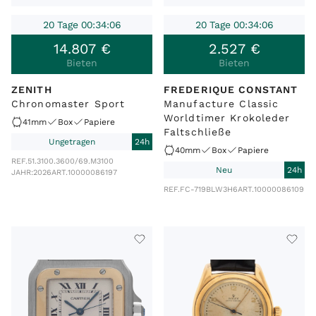
20 Tage 00:34:06
20 Tage 00:34:06
14
.
807
€
2
.
527
€
Bieten
Bieten
ZENITH
FREDERIQUE CONSTANT
Chronomaster Sport
Manufacture Classic
Worldtimer Krokoleder
41mm
Box
Papiere
Faltschließe
Ungetragen
24h
40mm
Box
Papiere
REF.
51.3100.3600/69.M3100
Neu
24h
JAHR:
2026
ART.
10000086197
REF.
FC-719BLW3H6
ART.
10000086109