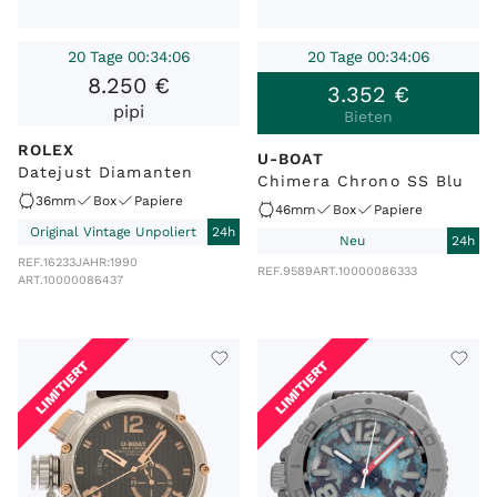
20 Tage 00:34:06
20 Tage 00:34:06
8
.
250
€
3
.
352
€
pipi
Bieten
ROLEX
U-BOAT
Datejust Diamanten
Chimera Chrono SS Blu
36mm
Box
Papiere
46mm
Box
Papiere
Original Vintage Unpoliert
24h
Neu
24h
REF.
16233
JAHR:
1990
REF.
9589
ART.
10000086333
ART.
10000086437
LIMITIERT
LIMITIERT