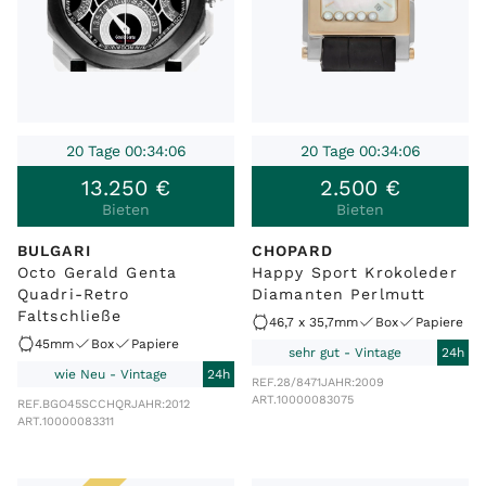
20 Tage 00:34:06
20 Tage 00:34:06
13
.
250
€
2
.
500
€
Bieten
Bieten
BULGARI
CHOPARD
Octo Gerald Genta
Happy Sport Krokoleder
Quadri-Retro
Diamanten Perlmutt
Faltschließe
46,7 x 35,7mm
Box
Papiere
45mm
Box
Papiere
sehr gut - Vintage
24h
wie Neu - Vintage
24h
REF.
28/8471
JAHR:
2009
ART.
10000083075
REF.
BGO45SCCHQR
JAHR:
2012
ART.
10000083311