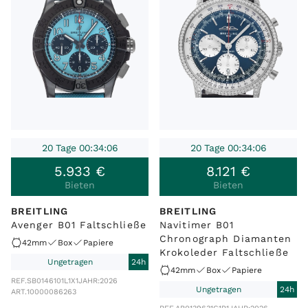
20 Tage 00:34:06
20 Tage 00:34:06
5
.
933
€
8
.
121
€
Bieten
Bieten
BREITLING
BREITLING
Avenger B01 Faltschließe
Navitimer B01
Chronograph Diamanten
42mm
Box
Papiere
Krokoleder Faltschließe
Ungetragen
24h
42mm
Box
Papiere
REF.
SB0146101L1X1
JAHR:
2026
Ungetragen
24h
ART.
10000086263