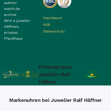
auktion
watch.de
archive
Impressum
Rent a juwelier
AGB
Häffners
Datenschutz
privates
Pfandhaus
Firmengruppe
Juwelier Ralf
Häffner
Markenuhren bei Juwelier Ralf Häffner