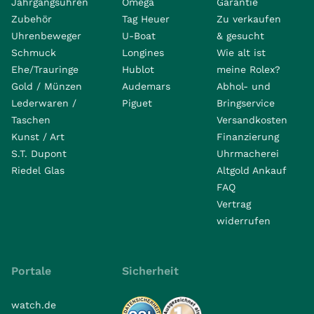
Jahrgangsuhren
Omega
Garantie
Zubehör
Tag Heuer
Zu verkaufen
Uhrenbeweger
U-Boat
& gesucht
Schmuck
Longines
Wie alt ist
Ehe/Trauringe
Hublot
meine Rolex?
Gold / Münzen
Audemars
Abhol- und
Lederwaren /
Piguet
Bringservice
Taschen
Versandkosten
Kunst / Art
Finanzierung
S.T. Dupont
Uhrmacherei
Riedel Glas
Altgold Ankauf
FAQ
Vertrag
widerrufen
Portale
Sicherheit
watch.de