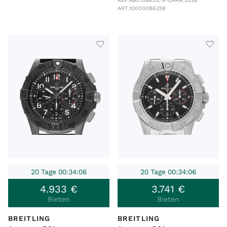
REF.
AB0139631C1P1
JAHR:
2026
ART.
10000086259
20 Tage 00:34:06
20 Tage 00:34:06
4
.
933
€
3
.
741
€
Bieten
Bieten
BREITLING
BREITLING