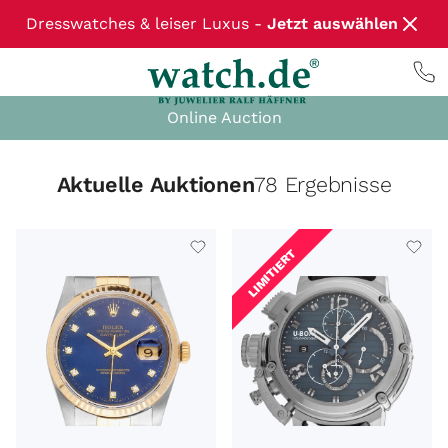
Dresswatches & leiser Luxus -
Jetzt auswählen
Online Auction
Aktuelle Auktionen
78 Ergebnisse
LIMITIERT