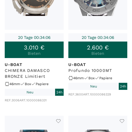
20 Tage 00:34:06
20 Tage 00:34:06
3
.
010
€
2
.
600
€
Bieten
Bieten
U-BOAT
U-BOAT
CHIMERA DAMASCO
Profundo 10000MT
BRONZE Limitiert
46mm
Box
Papiere
46mm
Box
Papiere
Neu
24h
Neu
24h
REF.
3600
ART.
10000086329
REF.
3006
ART.
10000086331