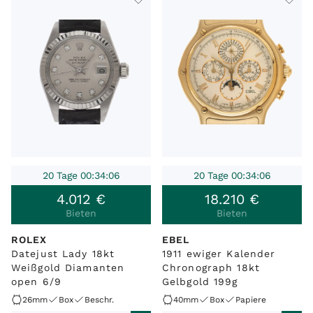
20 Tage 00:34:06
20 Tage 00:34:06
4
.
012
€
18
.
210
€
Bieten
Bieten
ROLEX
EBEL
Datejust Lady 18kt
1911 ewiger Kalender
Weißgold Diamanten
Chronograph 18kt
open 6/9
Gelbgold 199g
26mm
Box
Beschr.
40mm
Box
Papiere