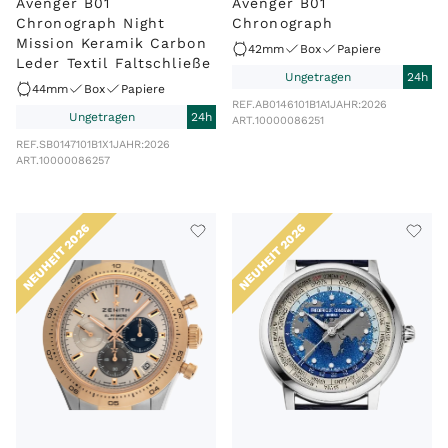
Avenger B01
Avenger B01
Chronograph Night
Chronograph
Mission Keramik Carbon
42mm
Box
Papiere
Leder Textil Faltschließe
Ungetragen
24h
44mm
Box
Papiere
REF.
AB0146101B1A1
JAHR:
2026
Ungetragen
24h
ART.
10000086251
REF.
SB0147101B1X1
JAHR:
2026
ART.
10000086257
NEUHEIT 2026
NEUHEIT 2026