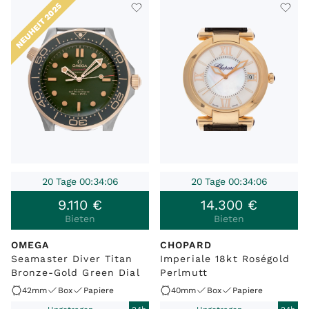
NEUHEIT 2025
20 Tage 00:34:06
20 Tage 00:34:06
9
.
110
€
14
.
300
€
Bieten
Bieten
OMEGA
CHOPARD
Seamaster Diver Titan
Imperiale 18kt Roségold
Bronze-Gold Green Dial
Perlmutt
42mm
Box
Papiere
40mm
Box
Papiere