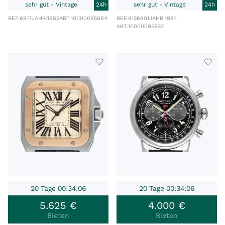
sehr gut - Vintage
24h
sehr gut - Vintage
24h
REF.
6917
JAHR:
1982
ART.
10000085884
REF.
8136901
JAHR:
1991
ART.
10000085837
20 Tage 00:34:06
20 Tage 00:34:06
5
.
625
€
4
.
000
€
Bieten
Bieten