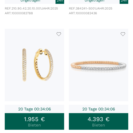
Ungetragen
24h
Ungetragen
24h
REF.
210.90.42.20.10.001
JAHR:
2025
REF.
384241-5001
JAHR:
2025
ART.
10000082788
ART.
10000082436
20 Tage 00:34:06
20 Tage 00:34:06
1
.
955
€
4
.
393
€
Bieten
Bieten