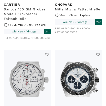
CARTIER
CHOPARD
Santos 100 GM Großes
Mille Miglia Faltschließe
Modell Krokoleder
46mm
Box
Papiere
Faltschließe
wie Neu - Vintage
24h
44 x 33mm
Box
Papiere
REF.
168580-3001
JAHR:
2020
wie Neu - Vintage
24h
ART.
10000085328
REF.
2878
JAHR:
2015
ART.
10000085565