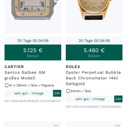
20 Tage 00:34:06
20 Tage 00:34:06
5
.
125
€
5
.
460
€
Bieten
Bieten
CARTIER
ROLEX
Santos Galbee GM
Oyster Perpetual Bubble
großes Modell
Back Chronometer 14kt
Gelbgold
41 x 29mm
Box
Papiere
32mm
Box
sehr gut - Vintage
24h
sehr gut - Vintage
24h
REF.
1566
JAHR:
1998
ART.
10000086041
REF.
3131
JAHR:
1946
ART.
10000085893