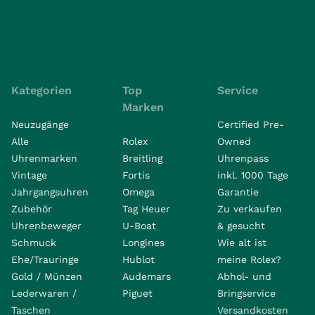
Kategorien
Top
Service
Marken
Neuzugänge
Certified Pre-
Alle
Rolex
Owned
Uhrenmarken
Breitling
Uhrenpass
Vintage
Fortis
inkl. 1000 Tage
Jahrgangsuhren
Omega
Garantie
Zubehör
Tag Heuer
Zu verkaufen
Uhrenbeweger
U-Boat
& gesucht
Schmuck
Longines
Wie alt ist
Ehe/Trauringe
Hublot
meine Rolex?
Gold / Münzen
Audemars
Abhol- und
Lederwaren /
Piguet
Bringservice
Taschen
Versandkosten