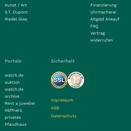
Kunst / Art
Finanzierung
S.T. Dupont
Uhrmacherei
Riedel Glas
Altgold Ankauf
FAQ
Vertrag
widerrufen
Portale
Sicherheit
watch.de
auktion
watch.de
archive
Impressum
Rent a juwelier
AGB
Häffners
Datenschutz
privates
Pfandhaus