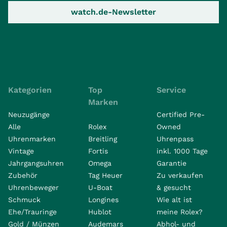
watch.de-Newsletter
Kategorien
Top
Service
Marken
Neuzugänge
Certified Pre-
Alle
Rolex
Owned
Uhrenmarken
Breitling
Uhrenpass
Vintage
Fortis
inkl. 1000 Tage
Jahrgangsuhren
Omega
Garantie
Zubehör
Tag Heuer
Zu verkaufen
Uhrenbeweger
U-Boat
& gesucht
Schmuck
Longines
Wie alt ist
Ehe/Trauringe
Hublot
meine Rolex?
Gold / Münzen
Audemars
Abhol- und