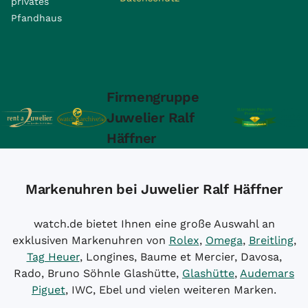
privates
Pfandhaus
Firmengruppe
Juwelier Ralf
Häffner
Markenuhren bei Juwelier Ralf Häffner
watch.de bietet Ihnen eine große Auswahl an
exklusiven Markenuhren von
Rolex
,
Omega
,
Breitling
,
Tag Heuer
, Longines, Baume et Mercier, Davosa,
Rado, Bruno Söhnle Glashütte,
Glashütte
,
Audemars
Piguet
, IWC, Ebel und vielen weiteren Marken.