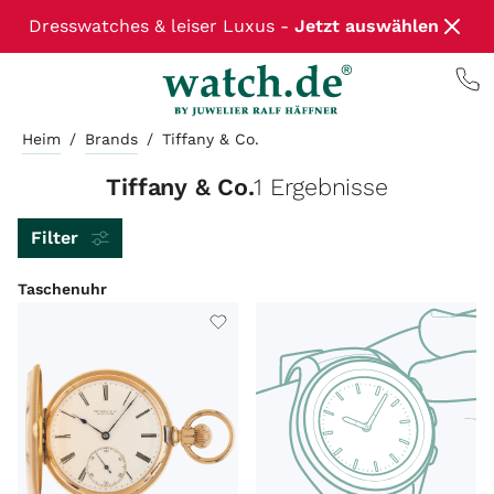
Dresswatches & leiser Luxus -
Jetzt auswählen
Heim
/
Brands
/
Tiffany & Co.
Tiffany & Co.
1 Ergebnisse
Filter
Taschenuhr
ARTIKELART
MARKE
MODEL
LIEFERZEIT
WERK
SORTIEREN