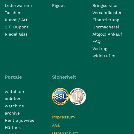
Lederwaren /
Piguet
Bringservice
Taschen
Versandkosten
Kunst / Art
Finanzierung
S.T. Dupont
Uhrmacherei
Riedel Glas
Altgold Ankauf
FAQ
Vertrag
widerrufen
Portale
Sicherheit
watch.de
auktion
watch.de
archive
Impressum
Rent a juwelier
AGB
Häffners
Datenschutz