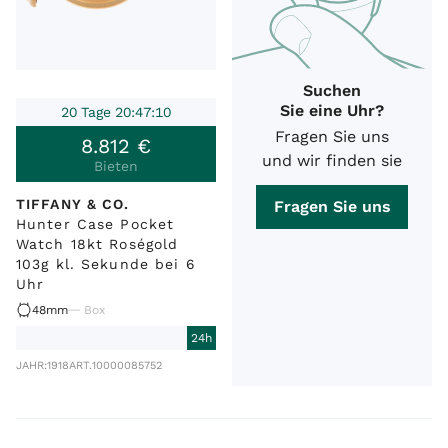
Suchen
Sie eine Uhr?
20 Tage 20:47:10
Fragen Sie uns
8
.
812
€
und wir finden sie
Bieten
TIFFANY & CO.
Fragen Sie uns
Hunter Case Pocket
Watch 18kt Roségold
103g kl. Sekunde bei 6
Uhr
48mm
Box
24h
JAHR:
1918
ART.
10000085752