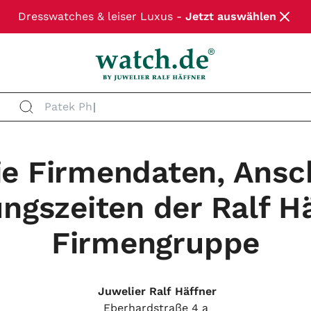
Dresswatches & leiser Luxus -
Jetzt auswählen
Patek Ph
ie Firmendaten, Ansc
ngszeiten der Ralf H
Firmengruppe
Juwelier Ralf Häffner
Eberhardstraße 4 a