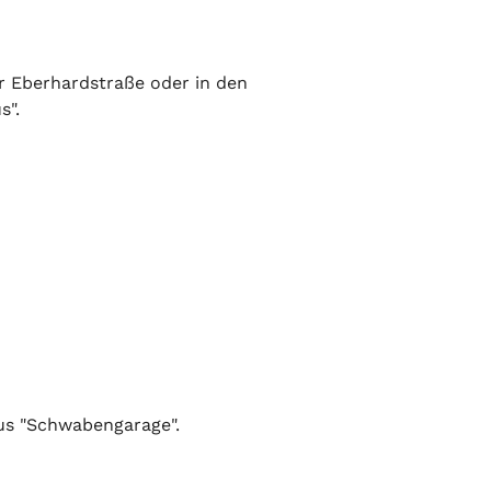
er Eberhardstraße oder in den
s".
us "Schwabengarage".