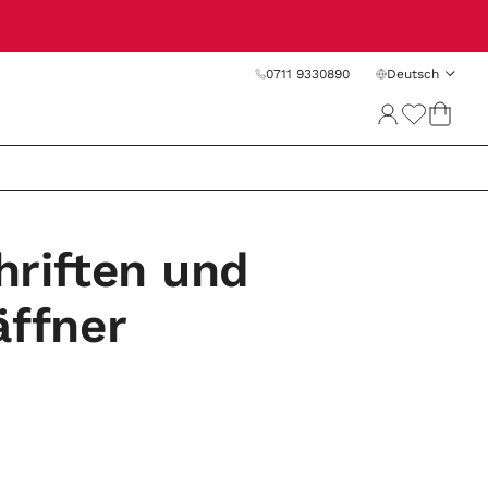
0711 9330890
Deutsch
hriften und
äffner