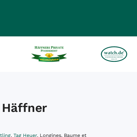
 Häffner
tling
,
Tag Heuer
, Longines, Baume et