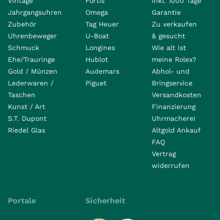
Vintage
Fortis
inkl. 1000 Tage
Jahrgangsuhren
Omega
Garantie
Zubehör
Tag Heuer
Zu verkaufen
Uhrenbeweger
U-Boat
& gesucht
Schmuck
Longines
Wie alt ist
Ehe/Trauringe
Hublot
meine Rolex?
Gold / Münzen
Audemars
Abhol- und
Lederwaren /
Piguet
Bringservice
Taschen
Versandkosten
Kunst / Art
Finanzierung
S.T. Dupont
Uhrmacherei
Riedel Glas
Altgold Ankauf
FAQ
Vertrag
widerrufen
Portale
Sicherheit