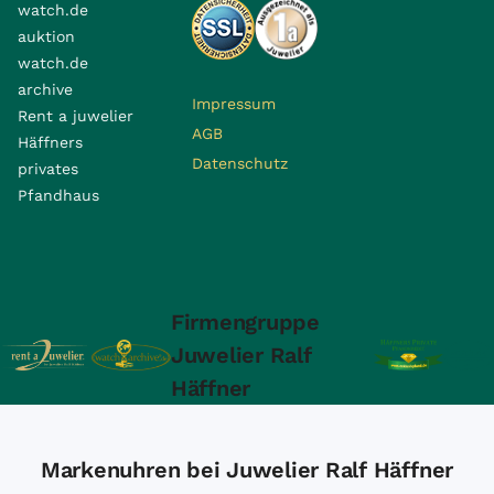
watch.de
auktion
watch.de
archive
Impressum
Rent a juwelier
AGB
Häffners
Datenschutz
privates
Pfandhaus
Firmengruppe
Juwelier Ralf
Häffner
Markenuhren bei Juwelier Ralf Häffner