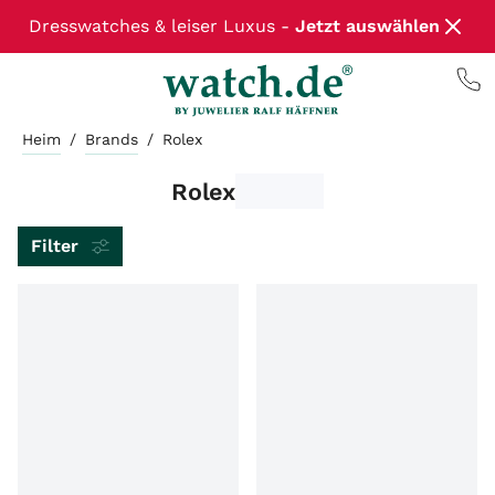
Dresswatches & leiser Luxus -
Jetzt auswählen
Heim
/
Brands
/
Rolex
Rolex
Filter
ARTIKELART
MARKE
MODEL
LIEFERZEIT
ZUSTAND
WERK