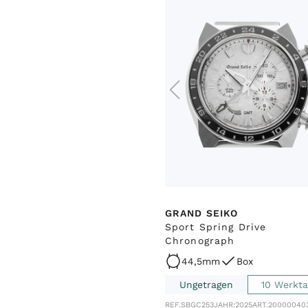
GRAND SEIKO
Sport Spring Drive
Chronograph
44,5mm
Box
Ungetragen
10 Werkt
REF.
SBGC253
JAHR:
2025
ART.
20000040