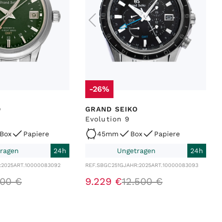
-26%
O
GRAND SEIKO
Evolution 9
Box
Papiere
45mm
Box
Papiere
ragen
24h
Ungetragen
24h
:
2025
ART.
10000083092
REF.
SBGC251G
JAHR:
2025
ART.
10000083093
00
€
9
.
229
€
12
.
500
€