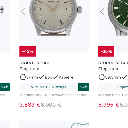
-43%
-25%
GRAND SEIKO
GRAND SEIK
Elegance
Elegance
37mm
Box
Papiere
39,5mm
24h
wie Neu - Vintage
24h
Unget
675
REF.
SBGW281G
JAHR:
2020
ART.
10000085303
REF.
SBGJ251G
JAHR
3
.
883
€
6
.
900
€
5
.
995
€
8
.
0