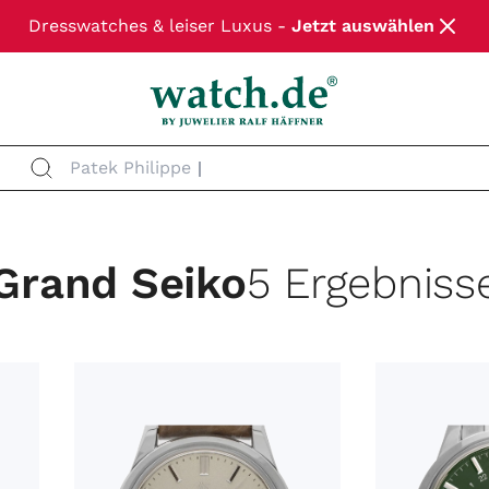
Dresswatches & leiser Luxus -
Jetzt auswählen
Patek Philippe
Grand Seiko
5 Ergebniss
MARKE
MODEL
ZUSTAND
WERK