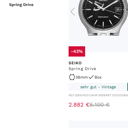
Spring Drive
-43%
SEIKO
Spring Drive
38mm
Box
sehr gut - Vintage
REF.
SBWA001
JAHR:
1999
ART.
10000086
2
.
882
€
5
.
100
€