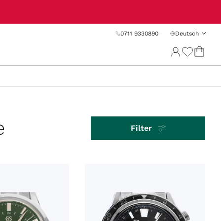
0711 9330890
Deutsch
e
Filter
PREIS
SORTIEREN