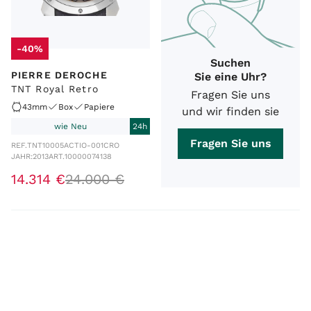
-40%
Suchen
PIERRE DEROCHE
Sie eine Uhr?
TNT Royal Retro
Fragen Sie uns
43mm
Box
Papiere
und wir finden sie
wie Neu
24h
Fragen Sie uns
REF.
TNT10005ACTIO-001CRO
JAHR:
2013
ART.
10000074138
14
.
314
€
24
.
000
€