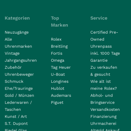
Kategorien
Top
Service
Marken
Neuzugänge
Certified Pre-
Alle
Rolex
Owned
Uhrenmarken
Breitling
Uhrenpass
Vintage
Fortis
inkl. 1000 Tage
Jahrgangsuhren
Omega
Garantie
Zubehör
Tag Heuer
Zu verkaufen
Uhrenbeweger
U-Boat
& gesucht
Schmuck
Longines
Wie alt ist
Ehe/Trauringe
Hublot
meine Rolex?
Gold / Münzen
Audemars
Abhol- und
Lederwaren /
Piguet
Bringservice
Taschen
Versandkosten
Kunst / Art
Finanzierung
S.T. Dupont
Uhrmacherei
Riedel Glas
Altgold Ankauf