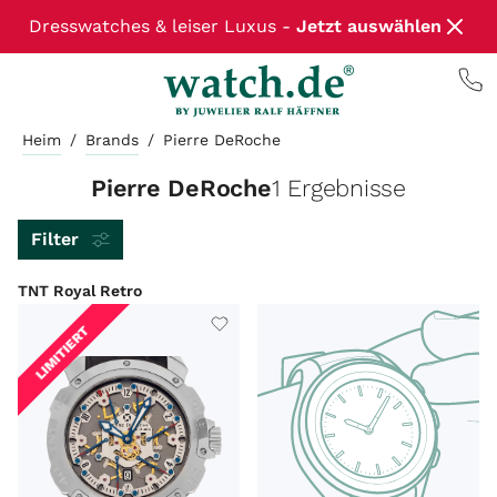
Dresswatches & leiser Luxus -
Jetzt auswählen
Heim
/
Brands
/
Pierre DeRoche
Pierre DeRoche
1 Ergebnisse
Filter
TNT Royal Retro
LIMITIERT
ARTIKELART
MARKE
MODEL
LIEFERZEIT
ZUSTAND
WERK