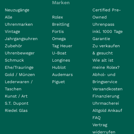
Marken
Neuzugänge
Certified Pre-
Alle
Rolex
Owned
Uhrenmarken
Breitling
Uhrenpass
Vintage
Fortis
inkl. 1000 Tage
Jahrgangsuhren
Omega
Garantie
Zubehör
Tag Heuer
Zu verkaufen
Uhrenbeweger
U-Boat
& gesucht
Schmuck
Longines
Wie alt ist
Ehe/Trauringe
Hublot
meine Rolex?
Gold / Münzen
Audemars
Abhol- und
Lederwaren /
Piguet
Bringservice
Taschen
Versandkosten
Kunst / Art
Finanzierung
S.T. Dupont
Uhrmacherei
Riedel Glas
Altgold Ankauf
FAQ
Vertrag
widerrufen