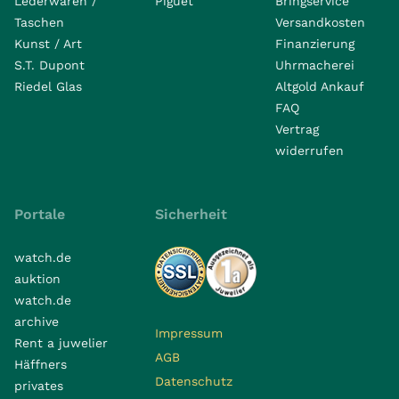
Lederwaren /
Piguet
Bringservice
Taschen
Versandkosten
Kunst / Art
Finanzierung
S.T. Dupont
Uhrmacherei
Riedel Glas
Altgold Ankauf
FAQ
Vertrag
widerrufen
Portale
Sicherheit
watch.de
auktion
watch.de
archive
Impressum
Rent a juwelier
AGB
Häffners
Datenschutz
privates