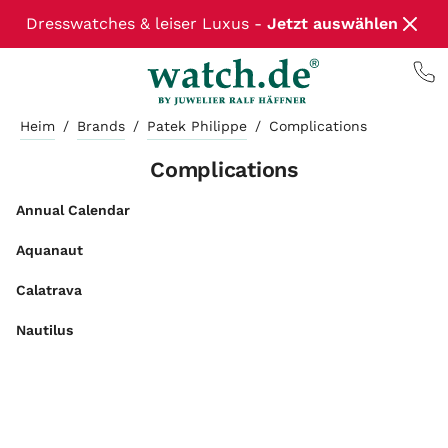
Dresswatches & leiser Luxus -
Jetzt auswählen
Heim
/
Brands
/
Patek Philippe
/
Complications
Complications
Annual Calendar
Aquanaut
Calatrava
Nautilus