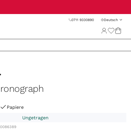
0711 9330890
Deutsch
r
hronograph
Papiere
Ungetragen
00086389