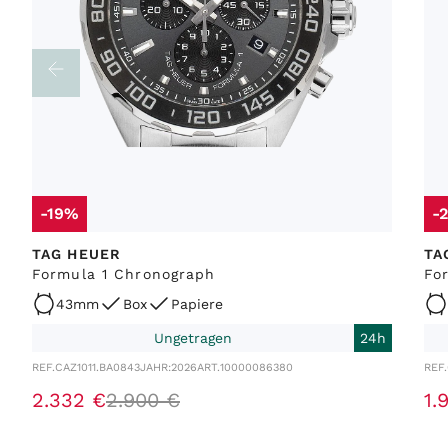
-19%
-
TAG HEUER
TA
Formula 1 Chronograph
Fo
43mm
Box
Papiere
Ungetragen
24h
REF.
CAZ1011.BA0843
JAHR:
2026
ART.
10000086380
REF.
2
.
332
€
2
.
900
€
1
.
9