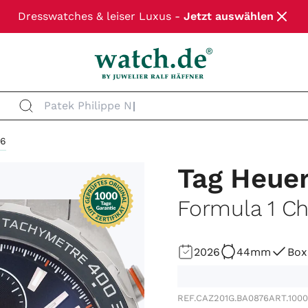
Dresswatches & leiser Luxus -
Jetzt auswählen
Patek Philippe N
76
Tag Heue
Formula 1 C
2026
44mm
Box
REF.
CAZ201G.BA0876
ART.
100