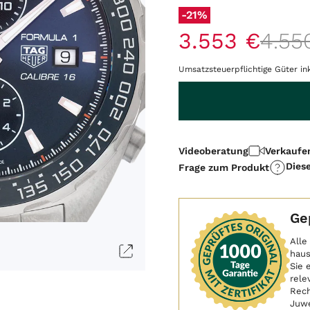
-21%
3
.
553
€
4
.
55
Umsatzsteuerpflichtige Güter in
Menge
Videoberatung
Verkaufe
Dies
Frage zum Produkt
Ge
Alle
haus
Sie 
rele
Rech
Juwe