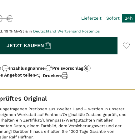
0
€
Lieferzeit
Sofort
24h
kl. 19 % MwSt & in
Deutschland Wertversand kostenlos
JETZT KAUFEN
n
Inzahlungnahme
Preisvorschlag
es Angebot teilen
Drucken
prüftes Original
 ungetragenen Pretiosen aus zweiter Hand – werden in unserer
eigenen Werkstatt auf Echtheit/Originalität/Zustand geprüft, und
erhalten ein Zertifikat/Uhrenpass/Wertgutachten mit allen
vanten Daten, einem Farbbild, dem Versicherungswert und der
nung! Darüber hinaus erhalten Sie 1000 Tage Garantie von
lier Ralf Häffner.