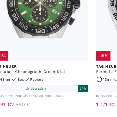
21%
-19%
G HEUER
TAG HEUE
rmula 1 Chronograph Green Dial
Formula F
43mm
Box
Papiere
43mm
Ungetragen
24h
CAZ101AP.BA0842
JAHR:
2026
ART.
10000086385
REF.
CAZ101K.B
91
€
2
.
550
€
1
.
771
€
2