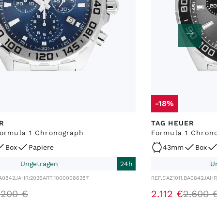
-18%
R
TAG HEUER
ormula 1 Chronograph
Formula 1 Chron
Box
Papiere
43mm
Box
Ungetragen
24h
U
A0842
JAHR:
2026
ART.
10000086387
REF.
CAZ1011.BA0842
JAHR
.
200
€
2
.
112
€
2
.
600