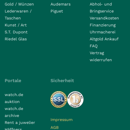
Gold / Münzen
Audemars
Abhol- und
Lederwaren /
Piguet
Bringservice
Taschen
Versandkosten
Kunst / Art
Finanzierung
S.T. Dupont
Uhrmacherei
Riedel Glas
Altgold Ankauf
FAQ
Vertrag
widerrufen
Portale
Sicherheit
watch.de
auktion
watch.de
archive
Impressum
Rent a juwelier
AGB
Häffners