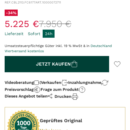
REF.
CBL2113.FC6177
ART.
10000072711
-34%
5
.
225
€
7
.
950
€
Lieferzeit
Sofort
24h
Umsatzsteuerpflichtige Güter inkl. 19 % MwSt & in
Deutschland
Wertversand kostenlos
Menge
JETZT KAUFEN
Videoberatung
Verkaufen
Inzahlungnahme
Preisvorschlag
Frage zum Produkt
Dieses Angebot teilen
Drucken
Geprüftes Original