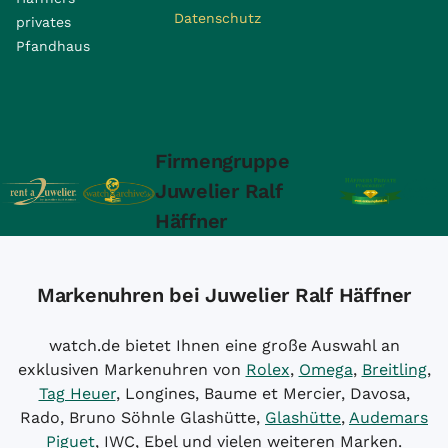
Datenschutz
privates
Pfandhaus
Firmengruppe
Juwelier Ralf
Häffner
Markenuhren bei Juwelier Ralf Häffner
watch.de bietet Ihnen eine große Auswahl an
exklusiven Markenuhren von
Rolex
,
Omega
,
Breitling
,
Tag Heuer
, Longines, Baume et Mercier, Davosa,
Rado, Bruno Söhnle Glashütte,
Glashütte
,
Audemars
Piguet
, IWC, Ebel und vielen weiteren Marken.