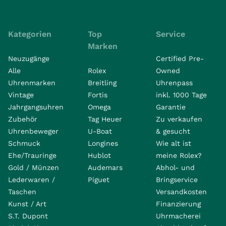
Kategorien
Top
Service
Marken
Neuzugänge
Certified Pre-
Alle
Rolex
Owned
Uhrenmarken
Breitling
Uhrenpass
Vintage
Fortis
inkl. 1000 Tage
Jahrgangsuhren
Omega
Garantie
Zubehör
Tag Heuer
Zu verkaufen
Uhrenbeweger
U-Boat
& gesucht
Schmuck
Longines
Wie alt ist
Ehe/Trauringe
Hublot
meine Rolex?
Gold / Münzen
Audemars
Abhol- und
Lederwaren /
Piguet
Bringservice
Taschen
Versandkosten
Kunst / Art
Finanzierung
S.T. Dupont
Uhrmacherei