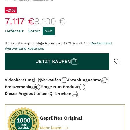
-21%
7
.
117
€
9
.
100
€
Lieferzeit
Sofort
24h
Umsatzsteuerpflichtige Güter inkl. 19 % MwSt & in
Deutschland
Wertversand kostenlos
Menge
JETZT KAUFEN
Videoberatung
Verkaufen
Inzahlungnahme
Preisvorschlag
Frage zum Produkt
Dieses Angebot teilen
Drucken
Geprüftes Original
Mehr lesen