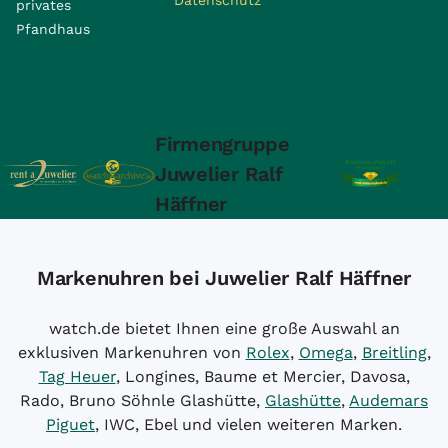
privates
Pfandhaus
Firmengruppe
Juwelier Ralf
Häffner
Markenuhren bei Juwelier Ralf Häffner
watch.de bietet Ihnen eine große Auswahl an
exklusiven Markenuhren von
Rolex
,
Omega
,
Breitling
,
Tag Heuer
, Longines, Baume et Mercier, Davosa,
Rado, Bruno Söhnle Glashütte,
Glashütte
,
Audemars
Piguet
, IWC, Ebel und vielen weiteren Marken.