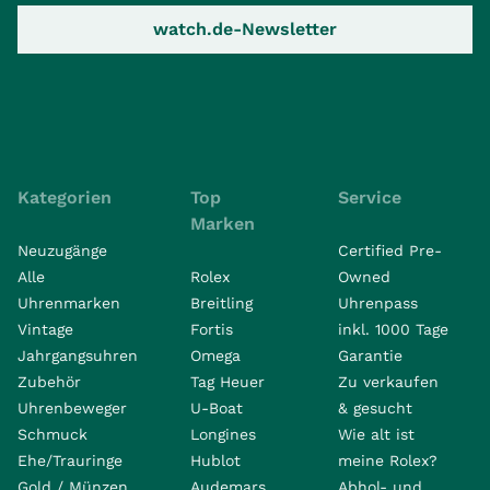
watch.de-Newsletter
Kategorien
Top
Service
Marken
Neuzugänge
Certified Pre-
Alle
Rolex
Owned
Uhrenmarken
Breitling
Uhrenpass
Vintage
Fortis
inkl. 1000 Tage
Jahrgangsuhren
Omega
Garantie
Zubehör
Tag Heuer
Zu verkaufen
Uhrenbeweger
U-Boat
& gesucht
Schmuck
Longines
Wie alt ist
Ehe/Trauringe
Hublot
meine Rolex?
Gold / Münzen
Audemars
Abhol- und