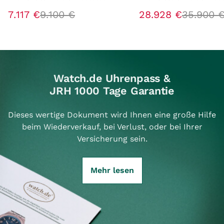
7
.
117
€
9
.
100
€
28
.
928
€
35
.
900
Watch.de Uhrenpass &
JRH 1000 Tage Garantie
Dieses wertige Dokument wird Ihnen eine große Hilfe
beim Wiederverkauf, bei Verlust, oder bei Ihrer
Versicherung sein.
Mehr lesen