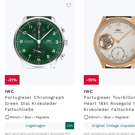
-21%
-19%
IWC
IWC
Portugieser Chronograph
Portugieser Tourbill
Green Dial Krokoleder
Heart 18kt Roségold 
Faltschließe
Krokoleder Faltschli
41mm
Box
Papiere
43mm
Box
Papiere
Ungetragen
24h
Original Vintage Unpolier
REF.
IW371615
JAHR:
2026
ART.
10000087147
REF.
IW546302
JAHR:
2019
ART.
10