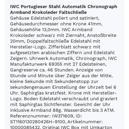
IWC Portugieser Stahl Automatik Chronograph
Armband Krokoleder Faltschließe
Gehäuse Edelstahl poliert und satiniert,
Gehäusedurchmesser ohne Krone 41mm,
Gehäusehöhe 13,0mm. IWC Armband
Krokoleder schwarz mit Ziernaht, Anstoßbreite
20mm, Doppelfaltschließe Edelstahl mit
Hersteller-Logo. Zifferblatt schwarz mit
aufgesetzten arabischen Ziffern und Edelstahl
Zeigern. Uhrwerk Automatik, Chronograph, IWC
Manufakturwerk 69355 mit 27 Edelsteinen,
Gangreserve ca. 46 Stunden. Anzeige von
Stunde und Minute über Zeiger aus der Mitte,
kleine Sekunde mit Sekundenstopp zur
sekundengenauen Einstellung der Uhrzeit bei 6
Uhr. Saphirglas kratzfest. Krone mit Hersteller-
Logo. Boden Edelstahl verschraubt und graviert
mit Saphirglas Sichtfenster. Gewicht der Uhr
inklusive Armband 88g. Wasserdicht bis 3 ATM.
Referenznummer: IW371609, ID:
ST1160130280426H-9100, Artikelnummer:
10000085432. Original IWC Box mit Umkarton