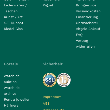
Lederwaren /
Piguet
Bringservice
Taschen
Versandkosten
Kunst / Art
Finanzierung
S.T. Dupont
Uhrmacherei
Riedel Glas
Altgold Ankauf
FAQ
Vertrag
widerrufen
Portale
Sicherheit
watch.de
auktion
watch.de
archive
Impressum
Rent a juwelier
AGB
Häffners
Datenschutz