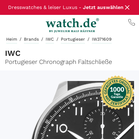
Dresswatches & leiser Luxus -
Jetzt auswählen
Heim
/
Brands
/
IWC
/
Portugieser
/
IW371609
IWC
Portugieser Chronograph Faltschließe