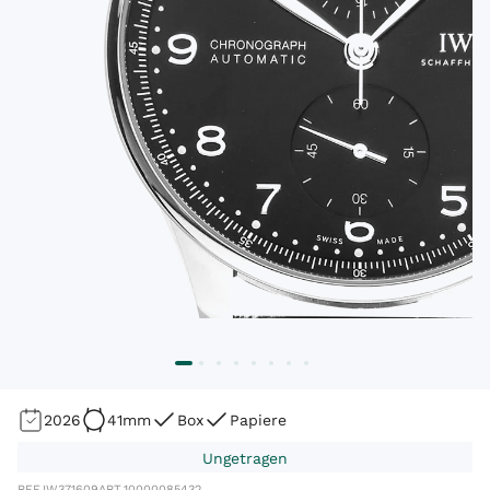
2026
41mm
Box
Papiere
Ungetragen
REF.
IW371609
ART.
10000085432