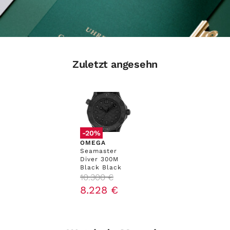
Zuletzt angesehn
-20%
OMEGA
Seamaster
Diver 300M
Black Black
10
.
300
€
8
.
228
€