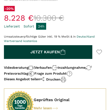
-20%
8
.
228
€
10
.
300
€
Lieferzeit
Sofort
24h
Umsatzsteuerpflichtige Güter inkl. 19 % MwSt & in
Deutschland
Wertversand kostenlos
Menge
JETZT KAUFEN
Videoberatung
Verkaufen
Inzahlungnahme
Preisvorschlag
Frage zum Produkt
Dieses Angebot teilen
Drucken
Geprüftes Original
Mehr lesen