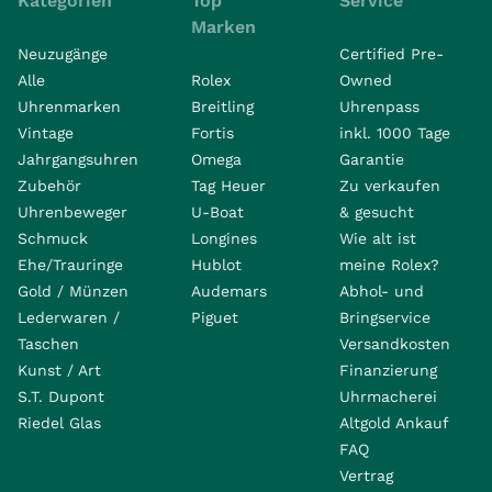
Kategorien
Top
Service
Marken
Neuzugänge
Certified Pre-
Alle
Rolex
Owned
Uhrenmarken
Breitling
Uhrenpass
Vintage
Fortis
inkl. 1000 Tage
Jahrgangsuhren
Omega
Garantie
Zubehör
Tag Heuer
Zu verkaufen
Uhrenbeweger
U-Boat
& gesucht
Schmuck
Longines
Wie alt ist
Ehe/Trauringe
Hublot
meine Rolex?
Gold / Münzen
Audemars
Abhol- und
Lederwaren /
Piguet
Bringservice
Taschen
Versandkosten
Kunst / Art
Finanzierung
S.T. Dupont
Uhrmacherei
Riedel Glas
Altgold Ankauf
FAQ
Vertrag