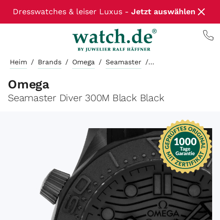
Dresswatches & leiser Luxus -
Jetzt auswählen
Heim
/
Brands
/
Omega
/
Seamaster
/
Omega
Seamaster Diver 300M Black Black