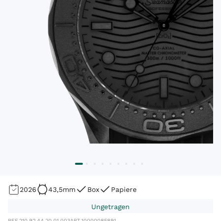
2026
43,5mm
Box
Papiere
Ungetragen
REF.
210.92.44.20.01.003
ART.
10000085891