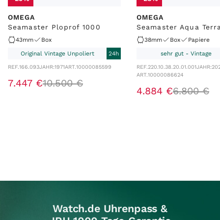
OMEGA
OMEGA
Seamaster Ploprof 1000
Seamaster Aqua Terr
43mm
Box
38mm
Box
Papiere
Original Vintage Unpoliert
24h
sehr gut - Vintage
REF.
166.093
JAHR:
1971
ART.
10000085599
REF.
220.10.38.20.01.001
JAHR:
20
ART.
10000086624
7
.
447
€
10
.
500
€
4
.
884
€
6
.
800
€
Watch.de Uhrenpass &