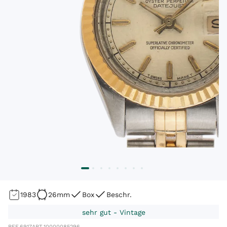
1983
26mm
Box
Beschr.
sehr gut - Vintage
REF.
6917
ART.
10000085296