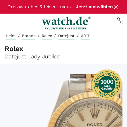
Dresswatches & leiser Luxus -
Jetzt auswählen
Heim
/
Brands
/
Rolex
/
Datejust
/
6917
Rolex
Datejust Lady Jubilee