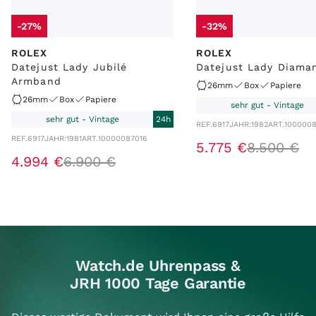
-27%
-32%
ROLEX
ROLEX
Datejust Lady Jubilé
Datejust Lady Diama
Armband
26mm
Box
Papiere
26mm
Box
Papiere
sehr gut - Vintage
sehr gut - Vintage
24h
REF.
6917
JAHR:
1982
ART.
100000
REF.
6917
JAHR:
1981
ART.
10000087016
5
.
775
€
8
.
500
€
4
.
994
€
6
.
900
€
Watch.de Uhrenpass &
JRH 1000 Tage Garantie