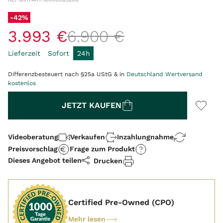
-42%
3
.
993
€
6
.
900
€
Lieferzeit
Sofort
24h
Differenzbesteuert nach §25a UStG & in
Deutschland Wertversand
kostenlos
Menge
JETZT KAUFEN
Videoberatung
Verkaufen
Inzahlungnahme
Preisvorschlag
Frage zum Produkt
Dieses Angebot teilen
Drucken
Certified Pre-Owned (CPO)
Mehr lesen