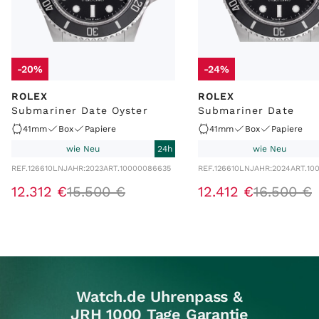
-20%
-24%
ROLEX
ROLEX
Submariner Date Oyster
Submariner Date
41mm
Box
Papiere
41mm
Box
Papiere
wie Neu
24h
wie Neu
REF.
126610LN
JAHR:
2023
ART.
10000086635
REF.
126610LN
JAHR:
2024
ART.
10
12
.
312
€
15
.
500
€
12
.
412
€
16
.
500
€
Watch.de Uhrenpass &
JRH 1000 Tage Garantie