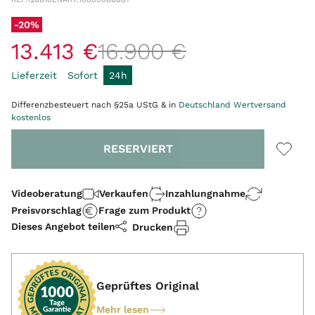
-20%
13
.
413
€
16
.
900
€
Lieferzeit
Sofort
24h
Differenzbesteuert nach §25a UStG & in
Deutschland Wertversand
kostenlos
Menge
RESERVIERT
Videoberatung
Verkaufen
Inzahlungnahme
Preisvorschlag
Frage zum Produkt
Dieses Angebot teilen
Drucken
Geprüftes Original
Mehr lesen