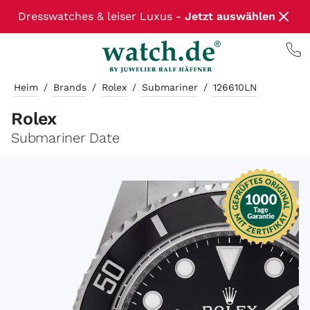
Dresswatches & leiser Luxus -
Jetzt auswählen
Heim
/
Brands
/
Rolex
/
Submariner
/
126610LN
Rolex
Submariner Date