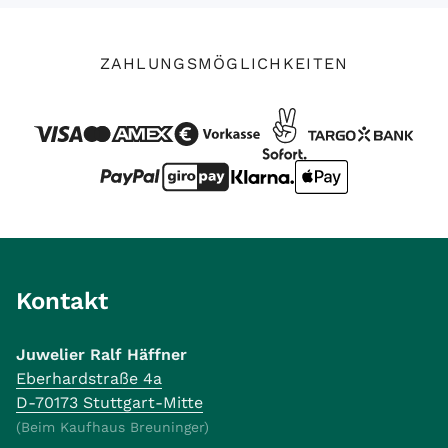
ZAHLUNGSMÖGLICHKEITEN
Kontakt
Juwelier Ralf Häffner
Eberhardstraße 4a
D-70173 Stuttgart-Mitte
(Beim Kaufhaus Breuninger)