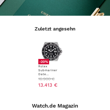
Zuletzt angesehn
-20%
Rolex
Submariner
Date
Ref.126610LN
16
.
900
€
2026 Full Set
13
.
413
€
Ungetragen
Watch.de Magazin