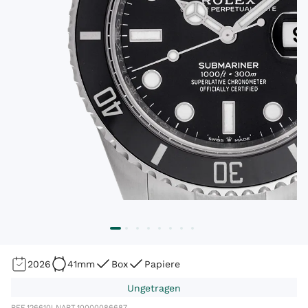
2026
41mm
Box
Papiere
Ungetragen
REF.
126610LN
ART.
10000086687