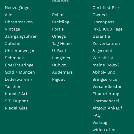
Marken
Neuzugänge
Certified Pre-
Alle
Rolex
Owned
Uhrenmarken
Breitling
Uhrenpass
Vintage
Fortis
inkl. 1000 Tage
Jahrgangsuhren
Omega
Garantie
Zubehör
Tag Heuer
Zu verkaufen
Uhrenbeweger
U-Boat
& gesucht
Schmuck
Longines
Wie alt ist
Ehe/Trauringe
Hublot
meine Rolex?
Gold / Münzen
Audemars
Abhol- und
Lederwaren /
Piguet
Bringservice
Taschen
Versandkosten
Kunst / Art
Finanzierung
S.T. Dupont
Uhrmacherei
Riedel Glas
Altgold Ankauf
FAQ
Vertrag
widerrufen