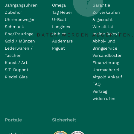
Jahrgangsuhren
Omega
Garantie
Zubehör
Tag Heuer
Zu verkaufen
Uhrenbeweger
U-Boat
& gesucht
Schmuck
Longines
Wie alt ist
Ehe/Trauringe
Hublot
meine Rolex?
DATEN WERDEN ABGERUFEN.
Gold / Münzen
Audemars
Abhol- und
Lederwaren /
Piguet
Bringservice
Taschen
Versandkosten
Kunst / Art
Finanzierung
S.T. Dupont
Uhrmacherei
Riedel Glas
Altgold Ankauf
FAQ
Vertrag
widerrufen
Portale
Sicherheit