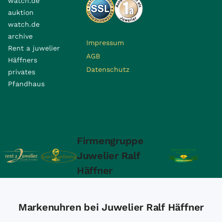
watch.de
auktion
watch.de
archive
Impressum
Rent a juwelier
AGB
Häffners
Datenschutz
privates
Pfandhaus
Firmengruppe
Juwelier Ralf
Häffner
Markenuhren bei Juwelier Ralf Häffner