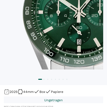
2025
44mm
Box
Papiere
Ungetragen
REF.
CBN2A1N.FT6238
ART.
10000083705