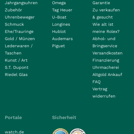
Jahrgangsuhren
Omega
Garantie
Zubehör
Tag Heuer
Zu verkaufen
Uhrenbeweger
U-Boat
& gesucht
Schmuck
Longines
Wie alt ist
Ehe/Trauringe
Hublot
meine Rolex?
Gold / Münzen
Audemars
Abhol- und
Lederwaren /
Piguet
Bringservice
Taschen
Versandkosten
Kunst / Art
Finanzierung
S.T. Dupont
Uhrmacherei
Riedel Glas
Altgold Ankauf
FAQ
Vertrag
widerrufen
Portale
Sicherheit
watch.de