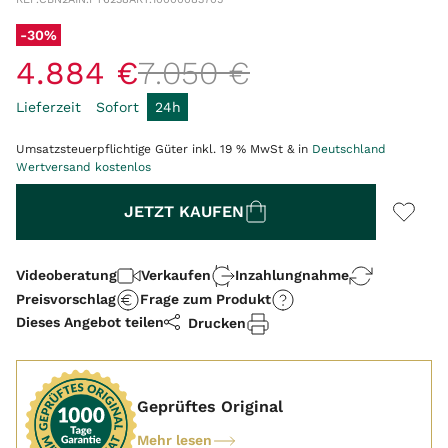
-30%
4
.
884
€
7
.
050
€
Lieferzeit
Sofort
24h
Umsatzsteuerpflichtige Güter inkl. 19 % MwSt & in
Deutschland
Wertversand kostenlos
Menge
JETZT KAUFEN
Videoberatung
Verkaufen
Inzahlungnahme
Preisvorschlag
Frage zum Produkt
Dieses Angebot teilen
Drucken
Geprüftes Original
Mehr lesen