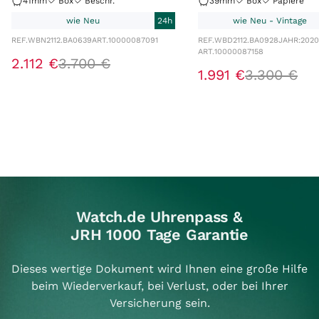
41mm
Box
Beschr.
39mm
Box
Papiere
wie Neu
24h
wie Neu - Vintage
REF.
WBN2112.BA0639
ART.
10000087091
REF.
WBD2112.BA0928
JAHR:
2020
ART.
10000087158
2
.
112
€
3
.
700
€
1
.
991
€
3
.
300
€
Watch.de Uhrenpass &
JRH 1000 Tage Garantie
Dieses wertige Dokument wird Ihnen eine große Hilfe
beim Wiederverkauf, bei Verlust, oder bei Ihrer
Versicherung sein.