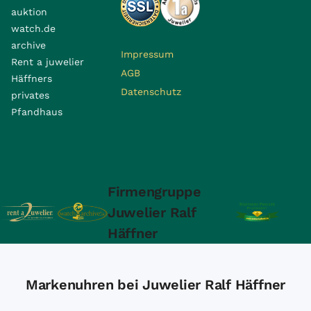
auktion
watch.de
archive
Impressum
Rent a juwelier
AGB
Häffners
Datenschutz
privates
Pfandhaus
Firmengruppe
Juwelier Ralf
Häffner
Markenuhren bei Juwelier Ralf Häffner