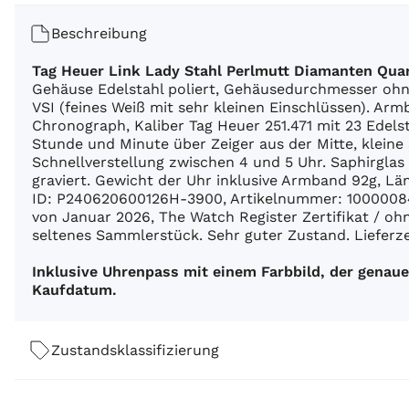
Beschreibung
Tag Heuer Link Lady Stahl Perlmutt Diamanten Qu
Gehäuse Edelstahl poliert, Gehäusedurchmesser oh
VSI (feines Weiß mit sehr kleinen Einschlüssen). Arm
Chronograph, Kaliber Tag Heuer 251.471 mit 23 Edelst
Stunde und Minute über Zeiger aus der Mitte, klei
Schnellverstellung zwischen 4 und 5 Uhr. Saphirgla
graviert. Gewicht der Uhr inklusive Armband 92g,
ID: P240620600126H-3900, Artikelnummer: 100000845
von Januar 2026, The Watch Register Zertifikat / oh
seltenes Sammlerstück. Sehr guter Zustand. Lieferzei
Inklusive Uhrenpass mit einem Farbbild, der gena
Kaufdatum.
Zustandsklassifizierung