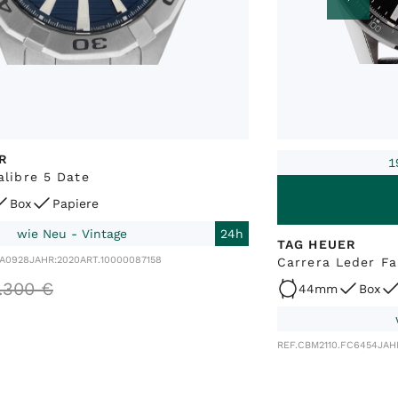
R
1
alibre 5 Date
Box
Papiere
wie Neu - Vintage
24h
TAG HEUER
BA0928
JAHR:
2020
ART.
10000087158
Carrera Leder Fa
.
300
€
44mm
Box
REF.
CBM2110.FC6454
JAH