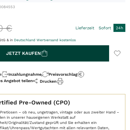
0084553
0
€
Lieferzeit
Sofort
24h
StG & in
Deutschland Wertversand kostenlos
JETZT KAUFEN
n
Inzahlungnahme
Preisvorschlag
es Angebot teilen
Drucken
rtified Pre-Owned (CPO)
 Pretiosen – ob neu, ungetragen, vintage oder aus zweiter Hand –
en in unserer hauseigenen Werkstatt auf
heit/Originalität/Zustand geprüft und Sie erhalten ein
ifikat/Uhrenpass/Wertgutachten mit allen relevanten Daten,