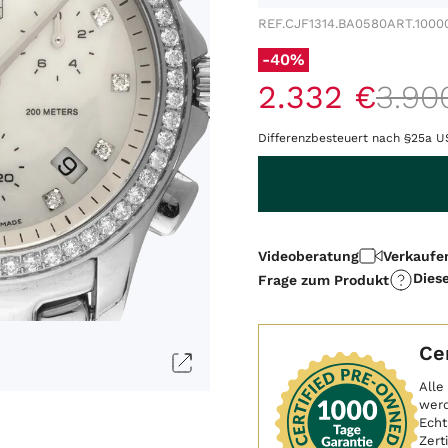
REF.
CJF1314.BA0580
ART.
1000
-40%
2
.
332
€
3
.
90
Differenzbesteuert nach §25a U
Menge
Videoberatung
Verkaufe
Dies
Frage zum Produkt
Ce
Alle
werd
Echt
Zert