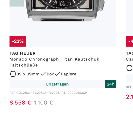
-22%
-
TAG HEUER
TA
Monaco Chronograph Titan Kautschuk
Ca
Faltschließe
39 x 39mm
Box
Papiere
Ungetragen
24h
REF.
REF.
CBL2183.FT6236
JAHR:
2026
ART.
10000086634
2
.
8
.
558
€
11
.
100
€