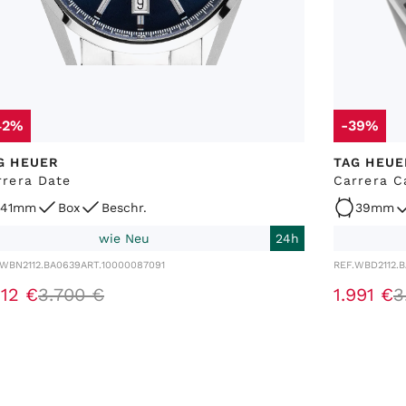
42%
-39%
G HEUER
TAG HEUE
rrera Date
Carrera C
41mm
Box
Beschr.
39mm
wie Neu
24h
WBN2112.BA0639
ART.
10000087091
REF.
WBD2112.
112
€
3
.
700
€
1
.
991
€
3