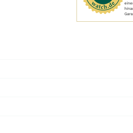
eine
hina
Gara