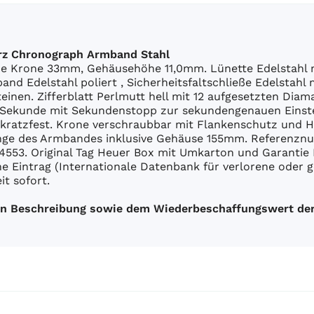
arz Chronograph Armband Stahl
ne Krone 33mm, Gehäusehöhe 11,0mm. Lünette Edelstahl 
band Edelstahl poliert , Sicherheitsfaltschließe Edelstah
einen. Zifferblatt Perlmutt hell mit 12 aufgesetzten Dia
ne Sekunde mit Sekundenstopp zur sekundengenauen Einst
s kratzfest. Krone verschraubbar mit Flankenschutz und H
 Länge des Armbandes inklusive Gehäuse 155mm. Refere
53. Original Tag Heuer Box mit Umkarton und Garantie 
ne Eintrag (Internationale Datenbank für verlorene oder 
t sofort.
uen Beschreibung sowie dem Wiederbeschaffungswert der