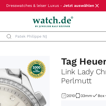
Dresswatches & leiser Luxus -
Jetzt auswählen
Patek Philippe N
Tag Heue
Link Lady C
Perlmutt
2010
33mm
Box