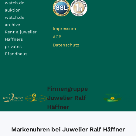
watch.de
auktion
watch.de
archive
Impressum
Rent a juwelier
AGB
Häffners
Datenschutz
privates
Pfandhaus
Firmengruppe
Juwelier Ralf
Häffner
Markenuhren bei Juwelier Ralf Häffner