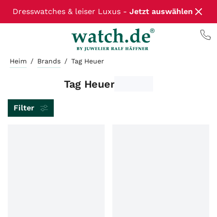
Dresswatches & leiser Luxus -
Jetzt auswählen
Heim
/
Brands
/
Tag Heuer
Tag Heuer
Filter
ARTIKELART
MARKE
MODEL
LIEFERZEIT
ZUSTAND
WERK