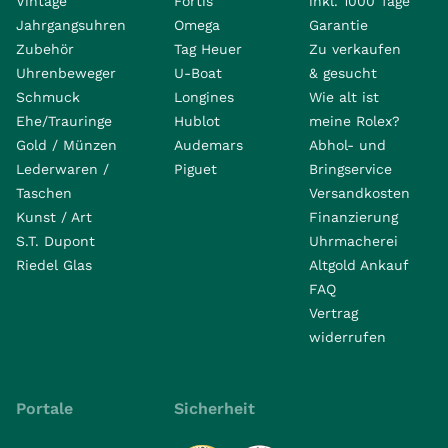
Vintage
Fortis
inkl. 1000 Tage
Jahrgangsuhren
Omega
Garantie
Zubehör
Tag Heuer
Zu verkaufen
Uhrenbeweger
U-Boat
& gesucht
Schmuck
Longines
Wie alt ist
Ehe/Trauringe
Hublot
meine Rolex?
Gold / Münzen
Audemars
Abhol- und
Lederwaren /
Piguet
Bringservice
Taschen
Versandkosten
Kunst / Art
Finanzierung
S.T. Dupont
Uhrmacherei
Riedel Glas
Altgold Ankauf
FAQ
Vertrag
widerrufen
Portale
Sicherheit