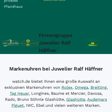
privates
Pfandhaus
Firmengruppe
Juwelier Ralf
Häffner
Markenuhren bei Juwelier Ralf Häffner
watch.de bietet Ihnen eine große Auswahl an
exklusiven Markenuhren von
Rolex
,
Omega
,
Breitling
,
Tag Heuer
, Longines, Baume et Mercier, Davosa,
Rado, Bruno Söhnle Glashütte,
Glashütte
,
Audemars
Piguet
, IWC, Ebel und vielen weiteren Marken.