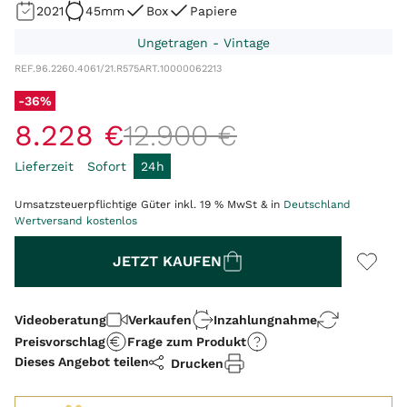
2021
45mm
Box
Papiere
Ungetragen - Vintage
REF.
96.2260.4061/21.R575
ART.
10000062213
-36%
8
.
228
€
12
.
900
€
Lieferzeit
Sofort
24h
Umsatzsteuerpflichtige Güter inkl. 19 % MwSt & in
Deutschland
Wertversand kostenlos
Menge
JETZT KAUFEN
Videoberatung
Verkaufen
Inzahlungnahme
Preisvorschlag
Frage zum Produkt
Dieses Angebot teilen
Drucken