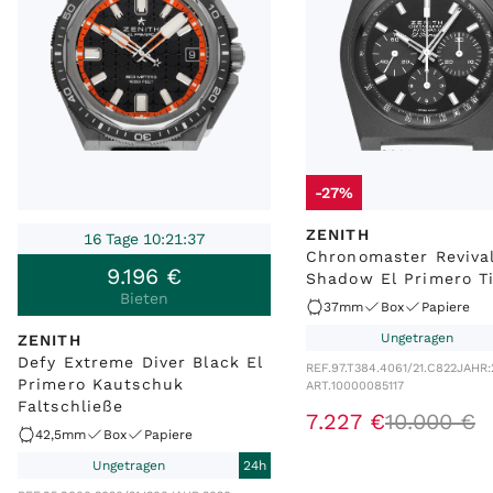
-27%
ZENITH
16 Tage 10:21:37
Chronomaster Reviva
9
.
196
€
Shadow El Primero T
Bieten
37mm
Box
Papiere
Ungetragen
ZENITH
Defy Extreme Diver Black El
REF.
97.T384.4061/21.C822
JAHR:
Primero Kautschuk
ART.
10000085117
Faltschließe
7
.
227
€
10
.
000
€
42,5mm
Box
Papiere
Ungetragen
24h