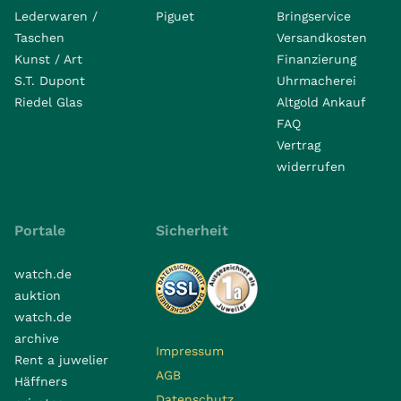
Lederwaren /
Piguet
Bringservice
Taschen
Versandkosten
Kunst / Art
Finanzierung
S.T. Dupont
Uhrmacherei
Riedel Glas
Altgold Ankauf
FAQ
Vertrag
widerrufen
Portale
Sicherheit
watch.de
auktion
watch.de
archive
Impressum
Rent a juwelier
AGB
Häffners
Datenschutz