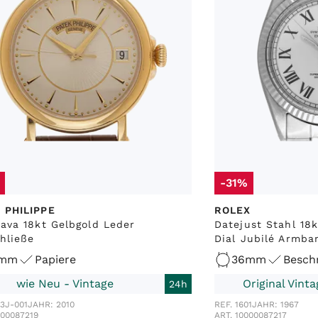
-31%
 PHILIPPE
ROLEX
rava 18kt Gelbgold Leder
Datejust Stahl 18
chließe
Dial Jubilé Armba
8mm
Papiere
36mm
Besch
wie Neu - Vintage
Original Vint
24h
53J-001
JAHR: 2010
REF. 1601
JAHR: 1967
000087219
ART. 10000087217