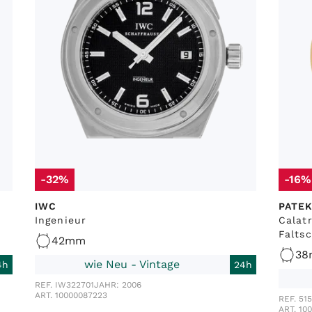
-32%
-16%
IWC
PATEK
Ingenieur
Calat
Falts
42mm
3
wie Neu - Vintage
4h
24h
REF. IW322701
JAHR: 2006
ART. 10000087223
REF. 51
ART. 10