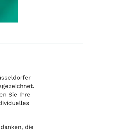
üsseldorfer
sgezeichnet.
n Sie Ihre
ividuelles
edanken, die