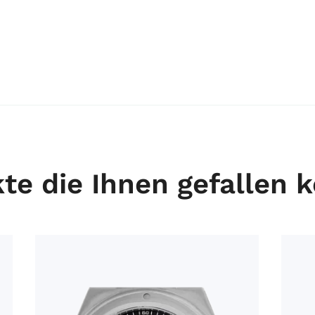
te die Ihnen gefallen 
 2022 Full Set Ungetragen
IWC Ingenieur Ref.IW322701 Bj.2006 original Box sehr
Patek Ph