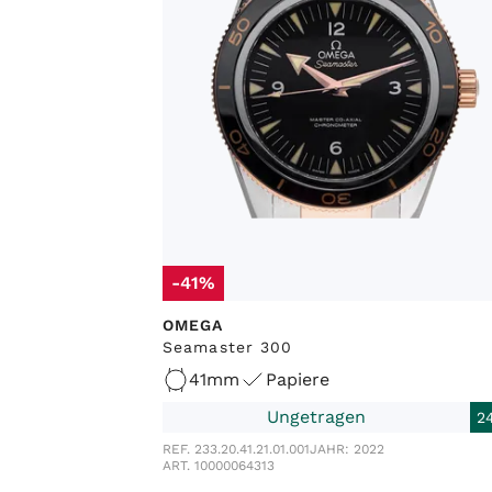
-41%
OMEGA
Seamaster 300
41mm
Papiere
Ungetragen
2
REF. 233.20.41.21.01.001
JAHR: 2022
ART. 10000064313