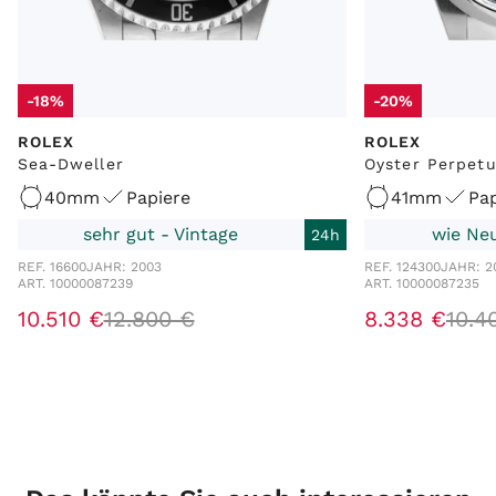
-18%
-20%
ROLEX
ROLEX
Sea-Dweller
Oyster Perpetu
40mm
Papiere
41mm
Pap
sehr gut - Vintage
wie Neu
24h
REF. 16600
JAHR: 2003
REF. 124300
JAHR: 2
ART. 10000087239
ART. 10000087235
10.510 €
12.800 €
8.338 €
10.4