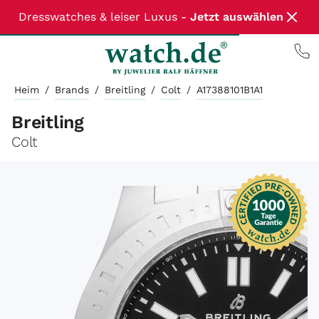
Dresswatches & leiser Luxus -
Jetzt auswählen
Heim
/
Brands
/
Breitling
/
Colt
/
A17388101B1A1
Breitling
Colt