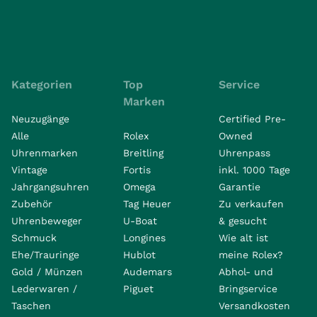
Kategorien
Top
Service
Marken
Neuzugänge
Certified Pre-
Alle
Rolex
Owned
Uhrenmarken
Breitling
Uhrenpass
Vintage
Fortis
inkl. 1000 Tage
Jahrgangsuhren
Omega
Garantie
Zubehör
Tag Heuer
Zu verkaufen
Uhrenbeweger
U-Boat
& gesucht
Schmuck
Longines
Wie alt ist
Ehe/Trauringe
Hublot
meine Rolex?
Gold / Münzen
Audemars
Abhol- und
Lederwaren /
Piguet
Bringservice
Taschen
Versandkosten