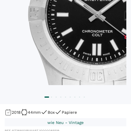
2018
44mm
Box
Papiere
wie Neu - Vintage
REF.
A17388101B1A1
ART.
10000085519