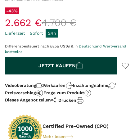
-43%
2
.
662
€
4
.
700
€
Lieferzeit
Sofort
24h
Differenzbesteuert nach §25a UStG & in
Deutschland Wertversand
kostenlos
Menge
JETZT KAUFEN
Videoberatung
Verkaufen
Inzahlungnahme
Preisvorschlag
Frage zum Produkt
Dieses Angebot teilen
Drucken
Certified Pre-Owned (CPO)
Mehr lesen