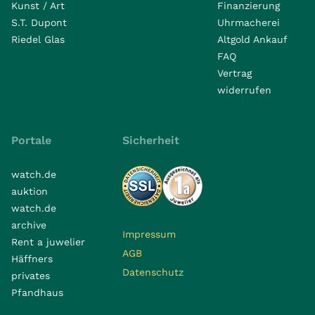
Kunst / Art
Finanzierung
S.T. Dupont
Uhrmacherei
Riedel Glas
Altgold Ankauf
FAQ
Vertrag
widerrufen
Portale
Sicherheit
watch.de
auktion
watch.de
archive
Impressum
Rent a juwelier
AGB
Häffners
Datenschutz
privates
Pfandhaus