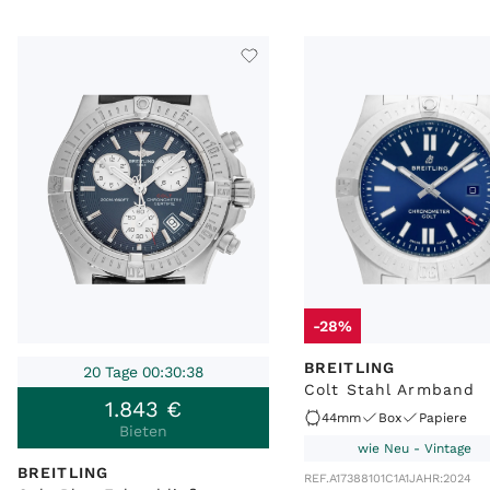
-28%
BREITLING
20 Tage 00:30:38
Colt Stahl Armband
1
.
843
€
44mm
Box
Papiere
Bieten
wie Neu - Vintage
BREITLING
REF.
A17388101C1A1
JAHR:
2024