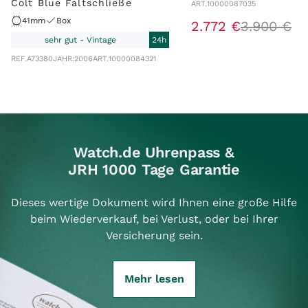
Colt Blue Faltschließe
ART.
10000087035
41mm
Box
2
.
772
€
3
.
900
€
sehr gut - Vintage
24h
REF.
A73380
JAHR:
2006
ART.
10000084321
Watch.de Uhrenpass &
JRH 1000 Tage Garantie
Dieses wertige Dokument wird Ihnen eine große Hilfe
beim Wiederverkauf, bei Verlust, oder bei Ihrer
Versicherung sein.
Mehr lesen