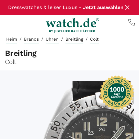
Dresswatches & leiser Luxus -
Jetzt auswählen
Heim
/
Brands
/
Uhren
/
Breitling
/
Colt
Breitling
Colt