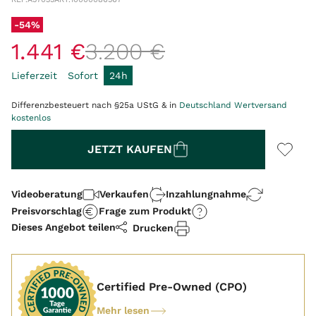
-54%
1
.
441
€
3
.
200
€
Lieferzeit
Sofort
24h
Differenzbesteuert nach §25a UStG & in
Deutschland Wertversand
kostenlos
Menge
JETZT KAUFEN
Videoberatung
Verkaufen
Inzahlungnahme
Preisvorschlag
Frage zum Produkt
Dieses Angebot teilen
Drucken
Certified Pre-Owned (CPO)
Mehr lesen