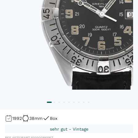
1992
38mm
Box
sehr gut - Vintage
REF.
A57035
ART.
10000086567