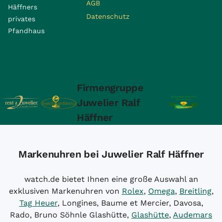
AGB
Häffners
Datenschutz
privates
Pfandhaus
Firmengruppe
Juwelier Ralf
Häffner
Markenuhren bei Juwelier Ralf Häffner
watch.de bietet Ihnen eine große Auswahl an
exklusiven Markenuhren von
Rolex
,
Omega
,
Breitling
,
Tag Heuer
, Longines, Baume et Mercier, Davosa,
Rado, Bruno Söhnle Glashütte,
Glashütte
,
Audemars