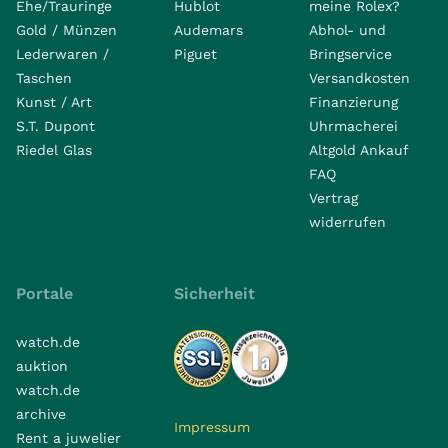
Ehe/Trauringe
Hublot
meine Rolex?
Gold / Münzen
Audemars
Abhol- und
Lederwaren /
Piguet
Bringservice
Taschen
Versandkosten
Kunst / Art
Finanzierung
S.T. Dupont
Uhrmacherei
Riedel Glas
Altgold Ankauf
FAQ
Vertrag
widerrufen
Portale
Sicherheit
watch.de
auktion
watch.de
archive
Impressum
Rent a juwelier