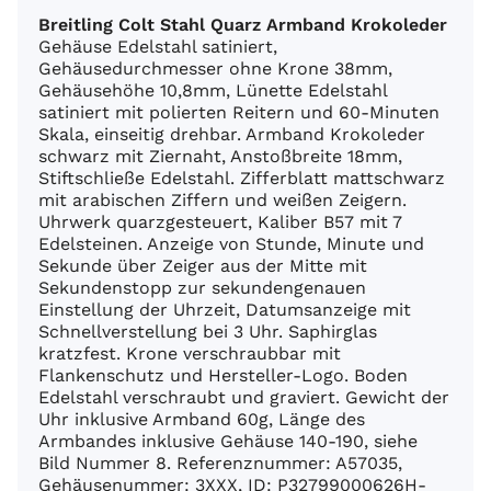
Breitling Colt Stahl Quarz Armband Krokoleder
Gehäuse Edelstahl satiniert,
Gehäusedurchmesser ohne Krone 38mm,
Gehäusehöhe 10,8mm, Lünette Edelstahl
satiniert mit polierten Reitern und 60-Minuten
Skala, einseitig drehbar. Armband Krokoleder
schwarz mit Ziernaht, Anstoßbreite 18mm,
Stiftschließe Edelstahl. Zifferblatt mattschwarz
mit arabischen Ziffern und weißen Zeigern.
Uhrwerk quarzgesteuert, Kaliber B57 mit 7
Edelsteinen. Anzeige von Stunde, Minute und
Sekunde über Zeiger aus der Mitte mit
Sekundenstopp zur sekundengenauen
Einstellung der Uhrzeit, Datumsanzeige mit
Schnellverstellung bei 3 Uhr. Saphirglas
kratzfest. Krone verschraubbar mit
Flankenschutz und Hersteller-Logo. Boden
Edelstahl verschraubt und graviert. Gewicht der
Uhr inklusive Armband 60g, Länge des
Armbandes inklusive Gehäuse 140-190, siehe
Bild Nummer 8. Referenznummer: A57035,
Gehäusenummer: 3XXX, ID: P32799000626H-