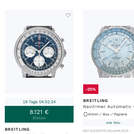
-25%
BREITLING
19 Tage 04:52:24
Navitimer Automatic
8
.
121
€
41mm
Box
Papiere
Bieten
wie Neu
BREITLING
REF.
A32310171C1A1
JAHR:
2023