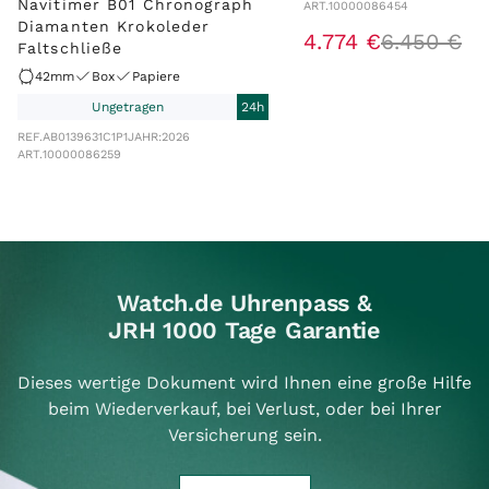
Navitimer B01 Chronograph
ART.
10000086454
Diamanten Krokoleder
4
.
774
€
6
.
450
€
Faltschließe
42mm
Box
Papiere
Ungetragen
24h
REF.
AB0139631C1P1
JAHR:
2026
ART.
10000086259
Watch.de Uhrenpass &
JRH 1000 Tage Garantie
Dieses wertige Dokument wird Ihnen eine große Hilfe
beim Wiederverkauf, bei Verlust, oder bei Ihrer
Versicherung sein.