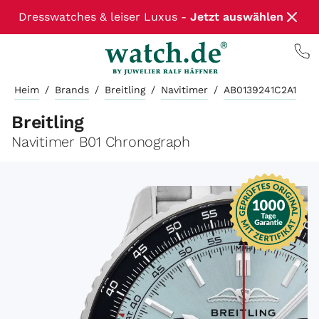
Dresswatches & leiser Luxus -
Jetzt auswählen
Heim
/
Brands
/
Breitling
/
Navitimer
/
AB0139241C2A1
Breitling
Navitimer B01 Chronograph