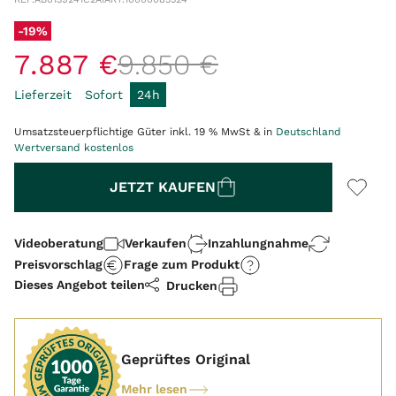
-19%
7
.
887
€
9
.
850
€
Lieferzeit
Sofort
24h
Umsatzsteuerpflichtige Güter inkl. 19 % MwSt & in
Deutschland
Wertversand kostenlos
Menge
JETZT KAUFEN
Videoberatung
Verkaufen
Inzahlungnahme
Preisvorschlag
Frage zum Produkt
Dieses Angebot teilen
Drucken
Geprüftes Original
Mehr lesen