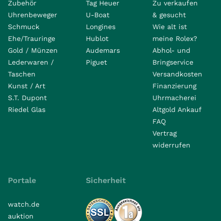
Zubehör
Tag Heuer
Zu verkaufen
Uhrenbeweger
U-Boat
& gesucht
Schmuck
Longines
Wie alt ist
Ehe/Trauringe
Hublot
meine Rolex?
Gold / Münzen
Audemars
Abhol- und
Lederwaren /
Piguet
Bringservice
Taschen
Versandkosten
Kunst / Art
Finanzierung
S.T. Dupont
Uhrmacherei
Riedel Glas
Altgold Ankauf
FAQ
Vertrag
widerrufen
Portale
Sicherheit
watch.de
auktion