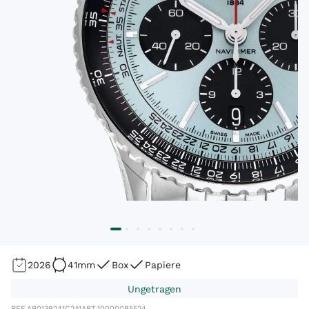
2026
41mm
Box
Papiere
Ungetragen
REF.
AB0139241C2A1
ART.
10000085524