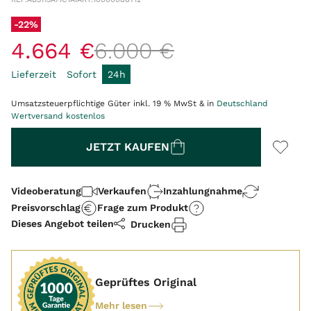
-22%
4
.
664
€
6
.
000
€
Lieferzeit
Sofort
24h
Umsatzsteuerpflichtige Güter inkl. 19 % MwSt & in
Deutschland
Wertversand kostenlos
Menge
JETZT KAUFEN
Videoberatung
Verkaufen
Inzahlungnahme
Preisvorschlag
Frage zum Produkt
Dieses Angebot teilen
Drucken
Geprüftes Original
Mehr lesen