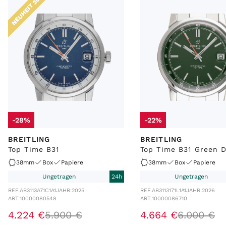
NEUHEIT 2025
-28%
-22%
BREITLING
BREITLING
Top Time B31
Top Time B31 Green D
38mm
Box
Papiere
38mm
Box
Papiere
Ungetragen
24h
Ungetragen
REF.
AB3113A71C1A1
JAHR:
2025
REF.
AB3113171L1A1
JAHR:
2026
ART.
10000080548
ART.
10000086710
4
.
224
€
5
.
900
€
4
.
664
€
6
.
000
€