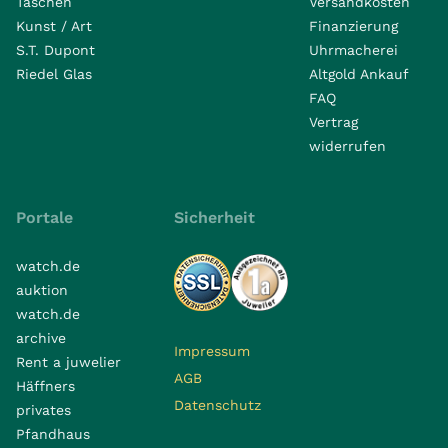
Taschen
Versandkosten
Kunst / Art
Finanzierung
S.T. Dupont
Uhrmacherei
Riedel Glas
Altgold Ankauf
FAQ
Vertrag
widerrufen
Portale
Sicherheit
watch.de
auktion
watch.de
archive
Impressum
Rent a juwelier
AGB
Häffners
Datenschutz
privates
Pfandhaus