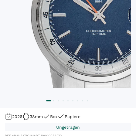
2026
38mm
Box
Papiere
Ungetragen
REF.
AB3113A71C1A1
ART.
10000086712