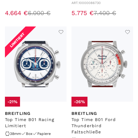
ART.
10000086730
4
.
664
€
6
.
000
€
5
.
775
€
7
.
400
€
LIMITIERT
-21%
-26%
BREITLING
BREITLING
Top Time B01 Racing
Top Time B01 Ford
Limitiert
Thunderbird
Faltschließe
38mm
Box
Papiere