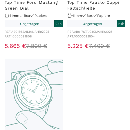
Top Time Ford Mustang
Top Time Fausto Coppi
Green Dial
Faltschließe
41mm
Box
Papiere
41mm
Box
Papiere
Ungetragen
24h
Ungetragen
24h
REF.
AB01762A1L1A1
JAHR:
2025
REF.
AB01767A1C1X1
JAHR:
2025
ART.
10000081808
ART.
10000082504
5
.
665
€
7
.
800
€
5
.
225
€
7
.
400
€