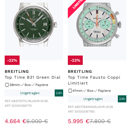
LIMITIERT
LIEFERZEIT
ZUSTAND
WERK
-22%
-23%
BREITLING
BREITLING
Top Time B31 Green Dial
Top Time Fausto Coppi
Limitiert
38mm
Box
Papiere
41mm
Box
Papiere
Ungetragen
24h
Ungetragen
24h
REF.
AB3113171L1A1
JAHR:
2026
ART.
10000086710
REF.
AB01768A1A1A1
JAHR:
2026
ART.
10000087150
4
.
664
€
6
.
000
€
5
.
995
€
7
.
800
€