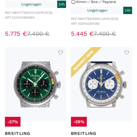
41mm
Box
Papiere
Ungetragen
24h
Ungetragen
24h
REF.
AB01772A1G1X1
JAHR:
2026
ART.
10000086690
REF.
AB01766A1A1X1
JAHR:
2025
ART.
10000084186
5
.
775
€
7
.
400
€
5
.
445
€
7
.
400
€
NEUHEIT 2025
-27%
-29%
BREITLING
BREITLING