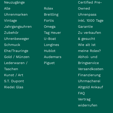
Neuzugänge
Certified Pre-
Alle
Rolex
Owned
Uhrenmarken
Breitling
Uhrenpass
Vintage
Fortis
inkl. 1000 Tage
Jahrgangsuhren
Omega
Garantie
Zubehör
Tag Heuer
Zu verkaufen
Uhrenbeweger
U-Boat
& gesucht
Schmuck
Longines
Wie alt ist
Ehe/Trauringe
Hublot
meine Rolex?
Gold / Münzen
Audemars
Abhol- und
Lederwaren /
Piguet
Bringservice
Taschen
Versandkosten
Kunst / Art
Finanzierung
S.T. Dupont
Uhrmacherei
Riedel Glas
Altgold Ankauf
FAQ
Vertrag
widerrufen