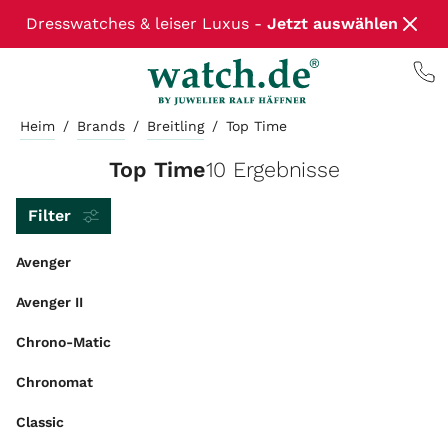
Dresswatches & leiser Luxus -
Jetzt auswählen
Heim
/
Brands
/
Breitling
/
Top Time
Top Time
10 Ergebnisse
Filter
Avenger
Avenger II
Chrono-Matic
Chronomat
Classic