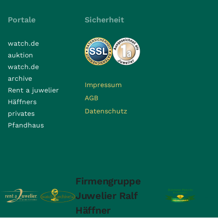
Portale
Sicherheit
watch.de
auktion
watch.de
archive
Impressum
Rent a juwelier
AGB
Häffners
Datenschutz
privates
Pfandhaus
Firmengruppe
Juwelier Ralf
Häffner