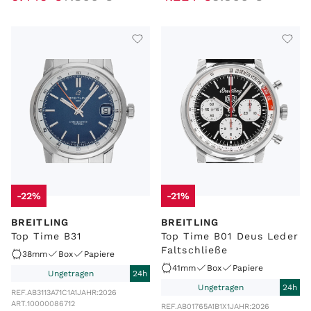
-22%
-21%
BREITLING
BREITLING
Top Time B31
Top Time B01 Deus Leder
Faltschließe
38mm
Box
Papiere
41mm
Box
Papiere
Ungetragen
24h
Ungetragen
24h
REF.
AB3113A71C1A1
JAHR:
2026
ART.
10000086712
REF.
AB01765A1B1X1
JAHR:
2026