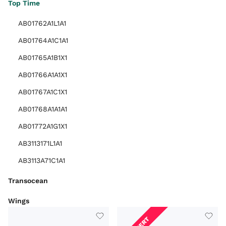
Top Time
AB01762A1L1A1
AB01764A1C1A1
AB01765A1B1X1
AB01766A1A1X1
AB01767A1C1X1
AB01768A1A1A1
AB01772A1G1X1
AB3113171L1A1
AB3113A71C1A1
Transocean
Wings
ARTIKELART
MARKE
MODEL