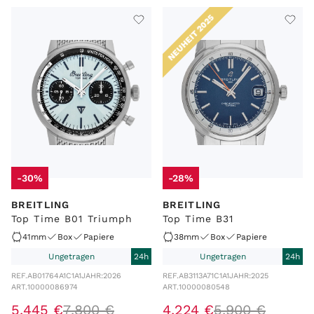
NEUHEIT 2025
-30%
-28%
BREITLING
BREITLING
Top Time B01 Triumph
Top Time B31
41mm
Box
Papiere
38mm
Box
Papiere
Ungetragen
24h
Ungetragen
24h
REF.
AB01764A1C1A1
JAHR:
2026
REF.
AB3113A71C1A1
JAHR:
2025
ART.
10000086974
ART.
10000080548
5
.
445
€
7
.
800
€
4
.
224
€
5
.
900
€