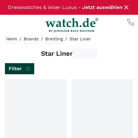
Dresswatches & leiser Luxus -
Jetzt auswählen
Heim
/
Brands
/
Breitling
/
Star Liner
Star Liner
Filter
ARTIKELART
MARKE
MODEL
LIEFERZEIT
ZUSTAND
WERK