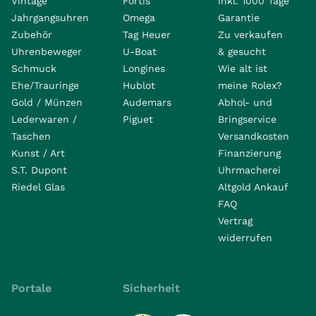
Vintage
Fortis
inkl. 1000 Tage
Jahrgangsuhren
Omega
Garantie
Zubehör
Tag Heuer
Zu verkaufen
Uhrenbeweger
U-Boat
& gesucht
Schmuck
Longines
Wie alt ist
Ehe/Trauringe
Hublot
meine Rolex?
Gold / Münzen
Audemars
Abhol- und
Lederwaren /
Piguet
Bringservice
Taschen
Versandkosten
Kunst / Art
Finanzierung
S.T. Dupont
Uhrmacherei
Riedel Glas
Altgold Ankauf
FAQ
Vertrag
widerrufen
Portale
Sicherheit