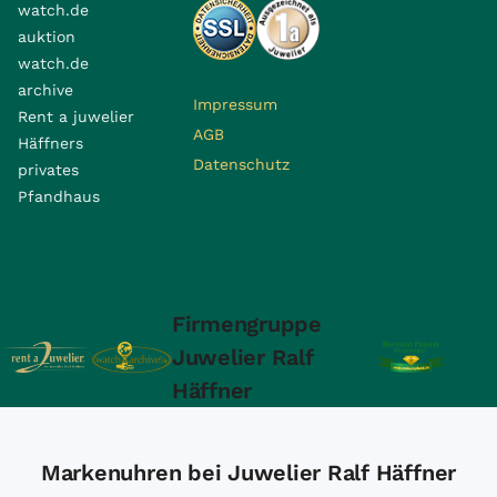
watch.de
auktion
watch.de
archive
Impressum
Rent a juwelier
AGB
Häffners
Datenschutz
privates
Pfandhaus
Firmengruppe
Juwelier Ralf
Häffner
Markenuhren bei Juwelier Ralf Häffner