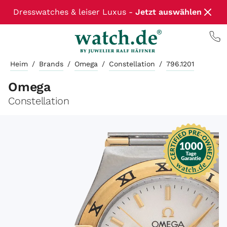
Dresswatches & leiser Luxus -
Jetzt auswählen
Heim
/
Brands
/
Omega
/
Constellation
/
796.1201
Omega
Constellation