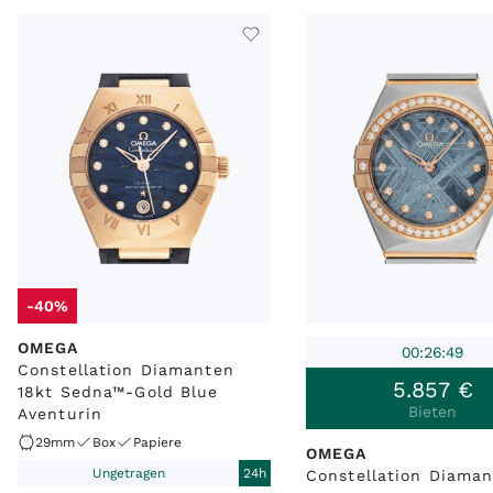
-40%
OMEGA
00:26:49
Constellation Diamanten
5
.
857
€
18kt Sedna™-Gold Blue
Bieten
Aventurin
29mm
Box
Papiere
OMEGA
Ungetragen
24h
Constellation Diama