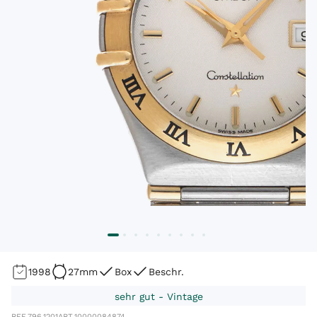
1998
27mm
Box
Beschr.
sehr gut - Vintage
REF.
796.1201
ART.
10000084874