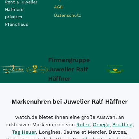
Rent a juwelier
AGB
Häffners
Datenschutz
privates
Pfandhaus
Firmengruppe
Juwelier Ralf
Häffner
Markenuhren bei Juwelier Ralf Häffner
watch.de bietet Ihnen eine große Auswahl an
exklusiven Markenuhren von
Rolex
,
Omega
,
Breitling
,
Tag Heuer
, Longines, Baume et Mercier, Davosa,