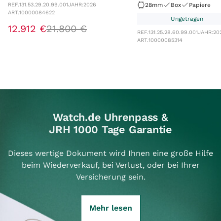
REF.
131.53.29.20.99.001
JAHR:
2026
28mm
Box
Papiere
ART.
10000084622
Ungetragen
12
.
912
€
21
.
800
€
REF.
131.25.28.60.99.001
JAHR:
20
ART.
10000085314
Watch.de Uhrenpass &
JRH 1000 Tage Garantie
Dieses wertige Dokument wird Ihnen eine große Hilfe
beim Wiederverkauf, bei Verlust, oder bei Ihrer
Versicherung sein.
Mehr lesen