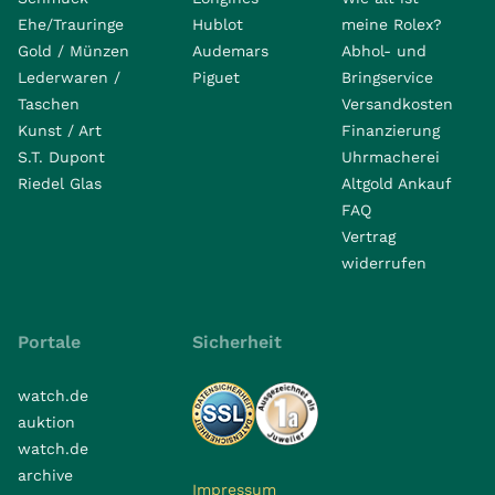
Ehe/Trauringe
Hublot
meine Rolex?
Gold / Münzen
Audemars
Abhol- und
Lederwaren /
Piguet
Bringservice
Taschen
Versandkosten
Kunst / Art
Finanzierung
S.T. Dupont
Uhrmacherei
Riedel Glas
Altgold Ankauf
FAQ
Vertrag
widerrufen
Portale
Sicherheit
watch.de
auktion
watch.de
archive
Impressum