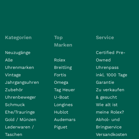
Kategorien
Top
Service
Marken
Neuzugänge
Certified Pre-
Alle
Rolex
Owned
Uhrenmarken
Breitling
Uhrenpass
Vintage
Fortis
inkl. 1000 Tage
Jahrgangsuhren
Omega
Garantie
Zubehör
Tag Heuer
Zu verkaufen
Uhrenbeweger
U-Boat
& gesucht
Schmuck
Longines
Wie alt ist
Ehe/Trauringe
Hublot
meine Rolex?
Gold / Münzen
Audemars
Abhol- und
Lederwaren /
Piguet
Bringservice
Taschen
Versandkosten