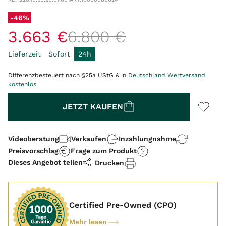
-46%
3
.
663
€
6
.
800
€
Lieferzeit
Sofort
24h
Differenzbesteuert nach §25a UStG & in
Deutschland Wertversand
kostenlos
Menge
JETZT KAUFEN
Videoberatung
Verkaufen
Inzahlungnahme
Preisvorschlag
Frage zum Produkt
Dieses Angebot teilen
Drucken
Certified Pre-Owned (CPO)
Mehr lesen