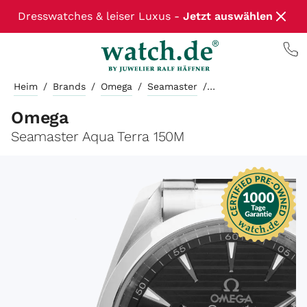
Dresswatches & leiser Luxus -
Jetzt auswählen
Heim
/
Brands
/
Omega
/
Seamaster
/
Omega
Seamaster Aqua Terra 150M