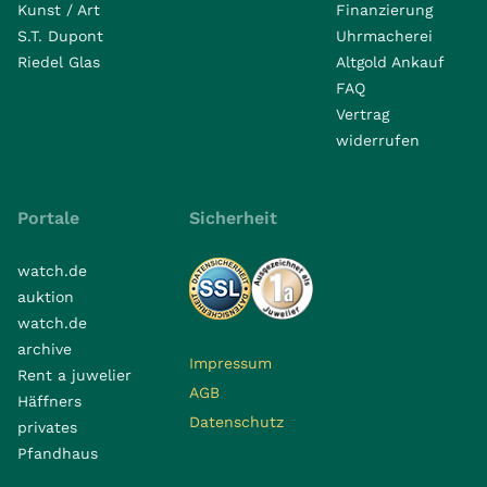
Kunst / Art
Finanzierung
S.T. Dupont
Uhrmacherei
Riedel Glas
Altgold Ankauf
FAQ
Vertrag
widerrufen
Portale
Sicherheit
watch.de
auktion
watch.de
archive
Impressum
Rent a juwelier
AGB
Häffners
Datenschutz
privates
Pfandhaus