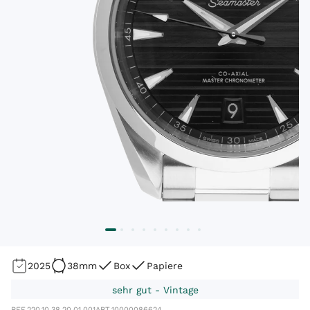
2025
38mm
Box
Papiere
sehr gut - Vintage
REF.
220.10.38.20.01.001
ART.
10000086624