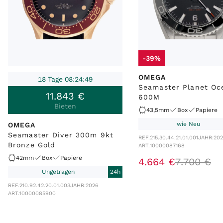
-39%
OMEGA
18 Tage 08:24:49
Seamaster Planet Oc
11
.
843
€
600M
Bieten
43,5mm
Box
Papiere
wie Neu
OMEGA
Seamaster Diver 300m 9kt
REF.
215.30.44.21.01.001
JAHR:
20
Bronze Gold
ART.
10000087168
42mm
Box
Papiere
4
.
664
€
7
.
700
€
Ungetragen
24h
REF.
210.92.42.20.01.003
JAHR:
2026
ART.
10000085900