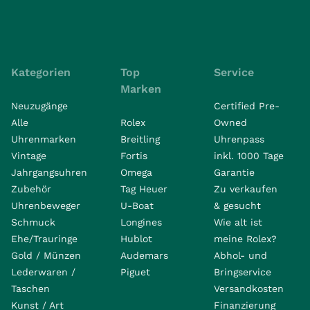
Kategorien
Top
Service
Marken
Neuzugänge
Certified Pre-
Alle
Rolex
Owned
Uhrenmarken
Breitling
Uhrenpass
Vintage
Fortis
inkl. 1000 Tage
Jahrgangsuhren
Omega
Garantie
Zubehör
Tag Heuer
Zu verkaufen
Uhrenbeweger
U-Boat
& gesucht
Schmuck
Longines
Wie alt ist
Ehe/Trauringe
Hublot
meine Rolex?
Gold / Münzen
Audemars
Abhol- und
Lederwaren /
Piguet
Bringservice
Taschen
Versandkosten
Kunst / Art
Finanzierung