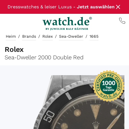
Dresswatches & leiser Luxus -
Jetzt auswählen
Heim
/
Brands
/
Rolex
/
Sea-Dweller
/
1665
Rolex
Sea-Dweller 2000 Double Red