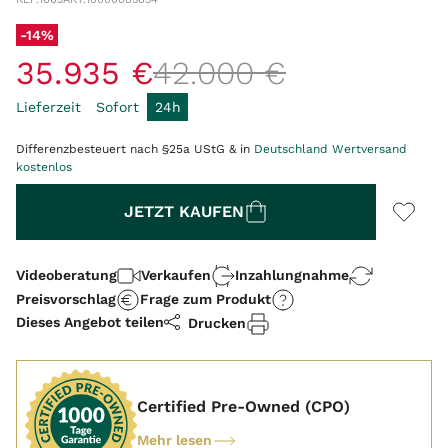
-14%
35
.
935
€
42
.
000
€
Lieferzeit
Sofort
24h
Differenzbesteuert nach §25a UStG & in
Deutschland Wertversand
kostenlos
Menge
JETZT KAUFEN
Videoberatung
Verkaufen
Inzahlungnahme
Preisvorschlag
Frage zum Produkt
Dieses Angebot teilen
Drucken
Certified Pre-Owned (CPO)
Mehr lesen