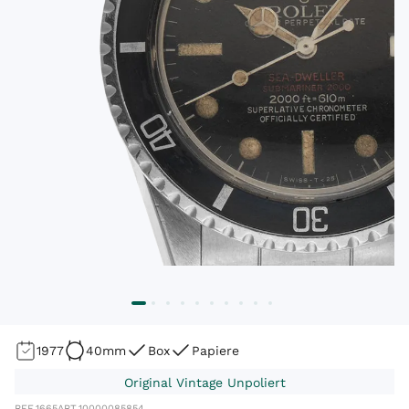
1977
40mm
Box
Papiere
Original Vintage Unpoliert
REF.
1665
ART.
10000085854