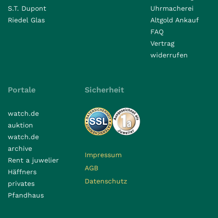
S.T. Dupont
Uhrmacherei
Riedel Glas
Altgold Ankauf
FAQ
Vertrag
widerrufen
Portale
Sicherheit
watch.de
auktion
watch.de
archive
Impressum
Rent a juwelier
AGB
Häffners
Datenschutz
privates
Pfandhaus