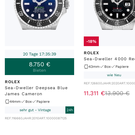
-18%
ROLEX
20 Tage 17:35:39
Sea-Dweller 4000 Re
8
.
750
€
43mm
Box
Papiere
Bieten
wie Neu
ROLEX
REF.
126600
JAHR:
2020
ART.
1000
Sea-Dweller Deepsea Blue
11
.
311
€
13
.
900
€
James Cameron
44mm
Box
Papiere
sehr gut - Vintage
24h
REF.
116660
JAHR:
2010
ART.
10000087125