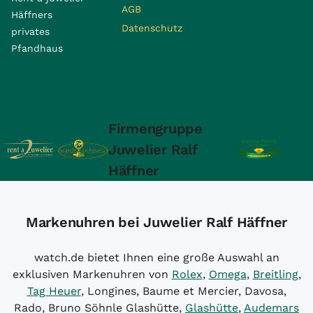
AGB
Häffners
Datenschutz
privates
Pfandhaus
Firmengruppe
Juwelier Ralf
Häffner
Markenuhren bei Juwelier Ralf Häffner
watch.de bietet Ihnen eine große Auswahl an
exklusiven Markenuhren von
Rolex
,
Omega
,
Breitling
,
Tag Heuer
, Longines, Baume et Mercier, Davosa,
Rado, Bruno Söhnle Glashütte,
Glashütte
,
Audemars