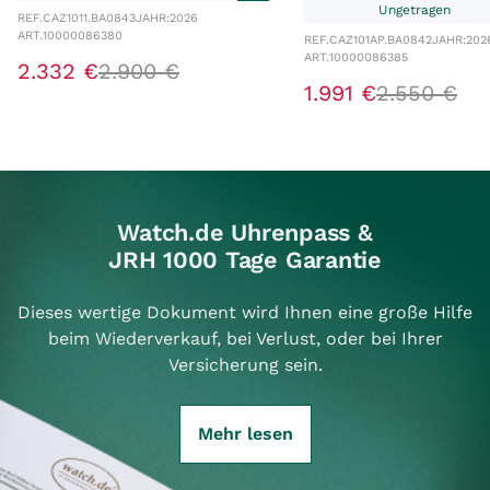
Ungetragen
REF.
CAZ1011.BA0843
JAHR:
2026
ART.
10000086380
REF.
CAZ101AP.BA0842
JAHR:
202
ART.
10000086385
2
.
332
€
2
.
900
€
1
.
991
€
2
.
550
€
Watch.de Uhrenpass &
JRH 1000 Tage Garantie
Dieses wertige Dokument wird Ihnen eine große Hilfe
beim Wiederverkauf, bei Verlust, oder bei Ihrer
Versicherung sein.
Mehr lesen