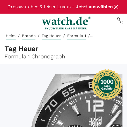
Dresswatches & leiser Luxus -
Jetzt auswählen
Heim
/
Brands
/
Tag Heuer
/
Formula 1
/
Tag Heuer
Formula 1 Chronograph