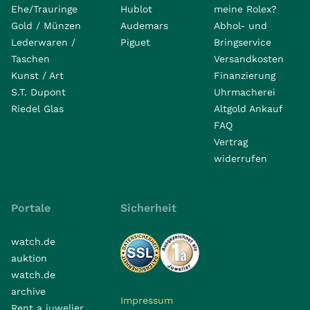
Ehe/Trauringe
Hublot
meine Rolex?
Gold / Münzen
Audemars
Abhol- und
Lederwaren /
Piguet
Bringservice
Taschen
Versandkosten
Kunst / Art
Finanzierung
S.T. Dupont
Uhrmacherei
Riedel Glas
Altgold Ankauf
FAQ
Vertrag
widerrufen
Portale
Sicherheit
watch.de
auktion
watch.de
archive
Impressum
Rent a juwelier