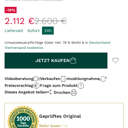
-18%
2
.
112
€
2
.
600
€
Lieferzeit
Sofort
24h
Umsatzsteuerpflichtige Güter inkl. 19 % MwSt & in
Deutschland
Wertversand kostenlos
Menge
JETZT KAUFEN
Videoberatung
Verkaufen
Inzahlungnahme
Preisvorschlag
Frage zum Produkt
Dieses Angebot teilen
Drucken
Geprüftes Original
Mehr lesen