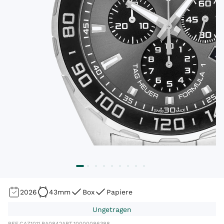
2026
43mm
Box
Papiere
Ungetragen
REF.
CAZ1011.BA0842
ART.
10000086388