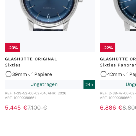
-23%
-22%
GLASHÜTTE ORIGINAL
GLASHÜTTE OR
Sixties
Sixties Panor
39mm
Papiere
42mm
Pa
Ungetragen
Ung
24h
REF. 1-39-52-06-02-04
JAHR: 2026
REF. 2-39-47-06-02
ART. 10000086661
ART. 10000086660
5.445 €
7.100 €
6.886 €
8.80