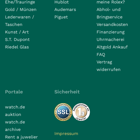
Ehe/Trauringe
Hublot
meine Rolex?
Gold / Münzen
Audemars
Abhol- und
Lederwaren /
Piguet
Bringservice
Taschen
Versandkosten
Kunst / Art
Finanzierung
S.T. Dupont
Uhrmacherei
Riedel Glas
Altgold Ankauf
FAQ
Vertrag
widerrufen
Portale
Sicherheit
watch.de
auktion
watch.de
archive
Impressum
Rent a juwelier