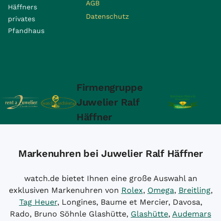
AGB
Häffners
Datenschutz
privates
Pfandhaus
Firmengruppe
Juwelier Ralf
Häffner
Markenuhren bei Juwelier Ralf Häffner
watch.de bietet Ihnen eine große Auswahl an
exklusiven Markenuhren von
Rolex
,
Omega
,
Breitling
,
Tag Heuer
, Longines, Baume et Mercier, Davosa,
Rado, Bruno Söhnle Glashütte,
Glashütte
,
Audemars