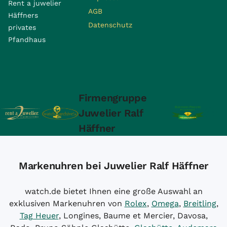
Rent a juwelier
AGB
Häffners
Datenschutz
privates
Pfandhaus
Firmengruppe
Juwelier Ralf
Häffner
Markenuhren bei Juwelier Ralf Häffner
watch.de bietet Ihnen eine große Auswahl an
exklusiven Markenuhren von
Rolex
,
Omega
,
Breitling
,
Tag Heuer
, Longines, Baume et Mercier, Davosa,