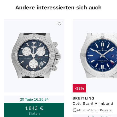
Andere interessierten sich auch
-28%
BREITLING
20 Tage 16:15:34
Colt Stahl Armband
1
.
843
€
44mm
Box
Papiere
Bieten