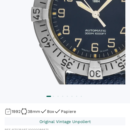
1992
38mm
Box
Papiere
Original Vintage Unpoliert
REF.
A17035
ART.
10000086671