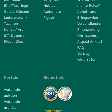
Ehe/Trauringe
Hublot
meine Rolex?
Gold / Münzen
Audemars
Abhol- und
Lederwaren /
Piguet
Bringservice
Taschen
Versandkosten
Kunst / Art
Finanzierung
S.T. Dupont
Uhrmacherei
Riedel Glas
Altgold Ankauf
FAQ
Vertrag
widerrufen
Portale
Sicherheit
watch.de
auktion
watch.de
archive
Impressum