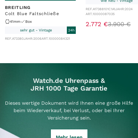
wie Neu - Vintage
BREITLING
REF.
A17388101C1A1
JAHR:
2024
Colt Blue Faltschließe
ART.
10000087035
41mm
Box
2
.
772
€
3
.
900
€
sehr gut - Vintage
24h
REF.
A73380
JAHR:
2006
ART.
10000084321
Watch.de Uhrenpass &
JRH 1000 Tage Garantie
Dieses wertige Dokument wird Ihnen eine große Hilfe
beim Wiederverkauf, bei Verlust, oder bei Ihrer
Versicherung sein.
Mehr lesen