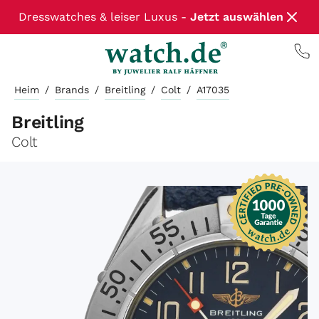
Dresswatches & leiser Luxus -
Jetzt auswählen
Heim
/
Brands
/
Breitling
/
Colt
/
A17035
Breitling
Colt