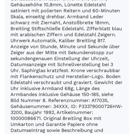
Gehäusehöhe 10,8mm, Lünette Edelstahl
satiniert mit polierten Reitern und 60-Minuten
Skala, einseitig drehbar. Armband Leder
schwarz mit Ziernaht, Anstoßbreite 18mm,
Breitling Stiftschließe Edelstahl. Zifferblatt blau
mit arabischen Ziffern und Edelstahl Zeigern.
Uhrwerk Automatik, Kaliber Breitling B17.
Anzeige von Stunde, Minute und Sekunde über
Zeiger aus der Mitte mit Sekundenstopp zur
sekundengenauen Einstellung der Uhrzeit,
Datumsanzeige mit Schnellverstellung bei 3
Uhr. Saphirglas kratzfest. Krone verschraubbar
mit Flankenschutz und Hersteller-Logo. Boden
Edelstahl verschraubt und graviert. Gewicht der
Uhr inklusive Armband 68g, Länge des
Armbandes inklusive Gehäuse 150-185, siehe
Bild Nummer 8. Referenznummer: A17035,
Gehäusenummer: 34XXX, ID: P33379000726HW-
3200, Baujahr 1992, Artikelnummer:
10000086671. Original Breitling Box mit
Umkarton und Garantie Papiere ohne
Datumseintrag sowie Beschreibung und