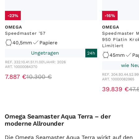
-23%
-16%
OMEGA
OMEGA
Speedmaster '57
Speedmaster 
950 Platin Kro
40,5mm
Papiere
Limitiert
Ungetragen
24h
45mm
Pa
REF. 332.10.41.51.11.001
JAHR: 2026
wie Neu
ART. 10000084370
REF. 304.93.44.52.99
7.887 €
10.300 €
ART. 10000082965
39.839 €
47.
Omega Seamaster Aqua Terra – der
moderne Allrounder
Die Omega Seamaster Aqua Terra wirkt auf den