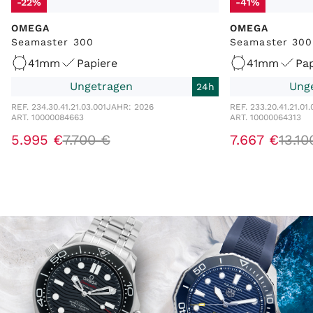
-22%
-41%
OMEGA
OMEGA
Seamaster 300
Seamaster 300
41mm
Papiere
41mm
Pap
Ungetragen
Ung
24h
REF. 234.30.41.21.03.001
JAHR: 2026
REF. 233.20.41.21.01.
ART. 10000084663
ART. 10000064313
5.995 €
7.700 €
7.667 €
13.10