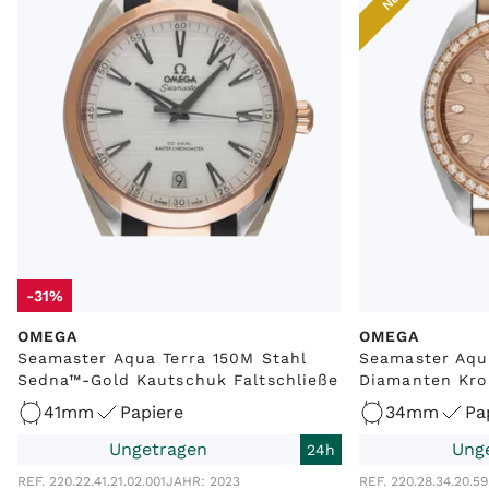
-31%
OMEGA
OMEGA
Seamaster Aqua Terra 150M Stahl
Seamaster Aqu
Sedna™-Gold Kautschuk Faltschließe
Diamanten Krok
41mm
Papiere
34mm
Pa
Ungetragen
Ung
24h
REF. 220.22.41.21.02.001
JAHR: 2023
REF. 220.28.34.20.59