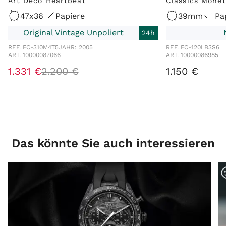
Art Deco Heartbeat
Classics Mone
47x36
Papiere
39mm
Pa
Original Vintage Unpoliert
24h
REF. FC-310M4T5
JAHR: 2005
REF. FC-120LB3S6
ART. 10000087066
ART. 10000086985
1.331 €
2.200 €
1.150 €
Das könnte Sie auch interessieren